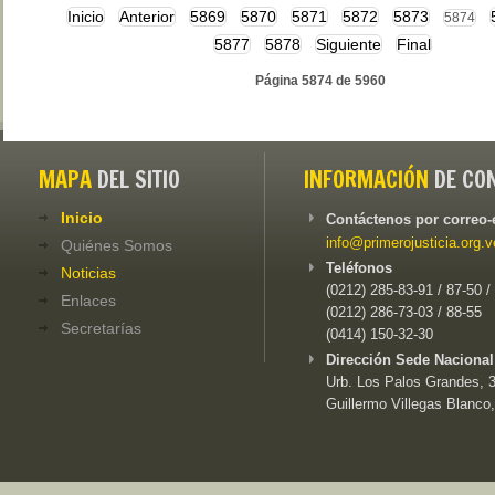
Inicio
Anterior
5869
5870
5871
5872
5873
5874
5877
5878
Siguiente
Final
Página 5874 de 5960
MAPA
DEL SITIO
INFORMACIÓN
DE CO
Inicio
Contáctenos por correo-
info@primerojusticia.org.v
Quiénes Somos
Teléfonos
Noticias
(0212) 285-83-91 / 87-50 /
Enlaces
(0212) 286-73-03 / 88-55
Secretarías
(0414) 150-32-30
Dirección Sede Nacional
Urb. Los Palos Grandes, 3e
Guillermo Villegas Blanco,