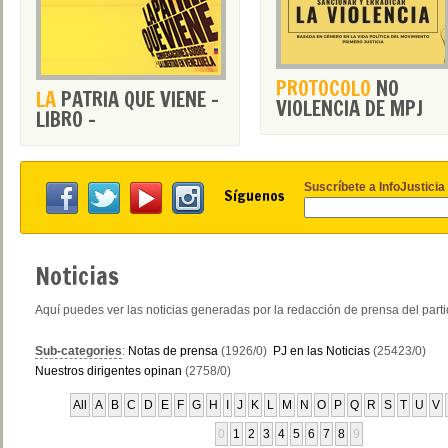
PROTOCOLO
NO
LA
PATRIA QUE VIENE -
VIOLENCIA DE MPJ
LIBRO -
Suscríbete a InfoJusticia
Síguenos
Noticias
Aquí puedes ver las noticias generadas por la redacción de prensa del part
Sub-categories
:
Notas de prensa
(1926/0)
PJ en las Noticias
(25423/0)
Nuestros dirigentes opinan
(2758/0)
All
A
B
C
D
E
F
G
H
I
J
K
L
M
N
O
P
Q
R
S
T
U
V
0
1
2
3
4
5
6
7
8
9