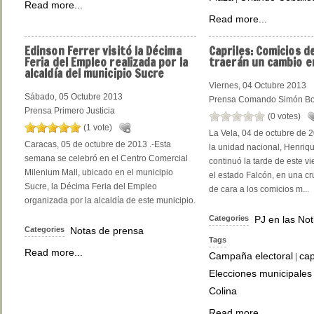
Read more...
Read more...
Edinson
Ferrer visitó la Décima
Capriles:
Comicios d
Feria del Empleo realizada por la
traerán un cambio en
alcaldía del municipio Sucre
Viernes, 04 Octubre 2013
Sábado, 05 Octubre 2013
Prensa Comando Simón Bo
Prensa Primero Justicia
(0 votes)
(1 vote)
La Vela, 04 de octubre de 20
Caracas, 05 de octubre de 2013 .-Esta
la unidad nacional, Henriqu
semana se celebró en el Centro Comercial
continuó la tarde de este v
Milenium Mall, ubicado en el municipio
el estado Falcón, en una cr
Sucre, la Décima Feria del Empleo
de cara a los comicios m...
organizada por la alcaldía de este municipio.
Categories
PJ en las Not
Categories
Notas de prensa
Tags
Read more...
Campaña electoral
cap
|
Elecciones municipales
Colina
Read more...