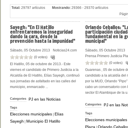
Total:
29797 artículos
Mostrando:
29366 - 29370 artículos
Pági
Sayegh:
"En El Hatillo
Orlando
Ceballos: "L
enfrentaremos la inseguridad
participación ciudad
dando la cara, desde la
fundamental en la g
prevención hasta la impunidad"
municipal"
Sábado, 05 Octubre 2013
Noticias24.com
Sábado, 05 Octubre 2013
Prensa Primero Justicia Pl
(0 votes)
(0 votes)
El Hatillo, 05 de octubre de 2013.- Este
viernes el candidato de Primero Justicia a la
Guarenas , 05 de octubre d
Alcaldía de El Hatillo, Elías Sayegh, continuó
candidato a la alcaldía del
sus jornadas de asfaltado en las calles del
por la MUD, Orlando “Pipo” 
municipio, enmarcado ...
cabo un conversatorio con l
sector El Alambique de la u.
Categories
PJ en las Noticias
Categories
PJ en las Not
Tags
Tags
Elecciones municipales
Elías
|
Elecciones municipales
Sayegh
Municipio El Hatillo
|
Plaza
Orlando Ceballo
|