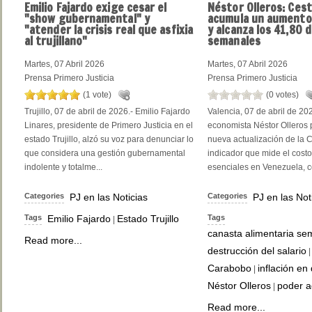
Emilio
Fajardo exige cesar el
Néstor
Olleros: Ces
"show gubernamental" y
acumula un aumento
"atender la crisis real que asfixia
y alcanza los 41,80 
al trujillano"
semanales
Martes, 07 Abril 2026
Martes, 07 Abril 2026
Prensa Primero Justicia
Prensa Primero Justicia
(1 vote)
(0 votes)
Trujillo, 07 de abril de 2026.- Emilio Fajardo
Valencia, 07 de abril de 202
Linares, presidente de Primero Justicia en el
economista Néstor Olleros 
estado Trujillo, alzó su voz para denunciar lo
nueva actualización de la 
que considera una gestión gubernamental
indicador que mide el costo
indolente y totalme...
esenciales en Venezuela, c
Categories
PJ en las Noticias
Categories
PJ en las Not
Tags
Emilio Fajardo
Estado Trujillo
Tags
|
canasta alimentaria se
Read more...
destrucción del salario
Carabobo
inflación en
|
Néstor Olleros
poder a
|
Read more...