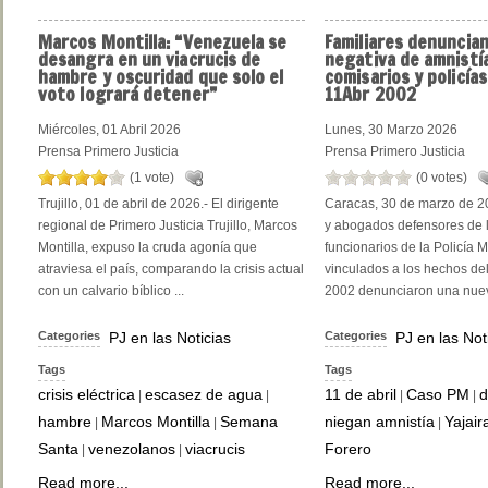
Marcos
Montilla: “Venezuela se
Familiares
denuncian
desangra en un viacrucis de
negativa de amnistía
hambre y oscuridad que solo el
comisarios y policías
voto logrará detener”
11Abr 2002
Miércoles, 01 Abril 2026
Lunes, 30 Marzo 2026
Prensa Primero Justicia
Prensa Primero Justicia
(1 vote)
(0 votes)
Trujillo, 01 de abril de 2026.- El dirigente
Caracas, 30 de marzo de 2
regional de Primero Justicia Trujillo, Marcos
y abogados defensores de l
Montilla, expuso la cruda agonía que
funcionarios de la Policía 
atraviesa el país, comparando la crisis actual
vinculados a los hechos del
con un calvario bíblico ...
2002 denunciaron una nuev
Categories
PJ en las Noticias
Categories
PJ en las Not
Tags
Tags
crisis eléctrica
escasez de agua
11 de abril
Caso PM
d
|
|
|
|
hambre
Marcos Montilla
Semana
niegan amnistía
Yajair
|
|
|
Santa
venezolanos
viacrucis
Forero
|
|
Read more...
Read more...