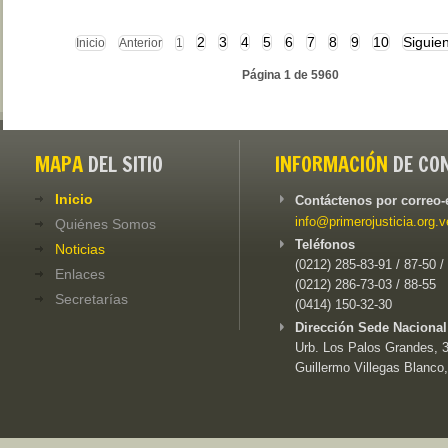
2
3
4
5
6
7
8
9
10
Siguie
Inicio
Anterior
1
Página 1 de 5960
MAPA
DEL SITIO
INFORMACIÓN
DE CO
Inicio
Contáctenos por correo-
info@primerojusticia.org.v
Quiénes Somos
Teléfonos
Noticias
(0212) 285-83-91 / 87-50 /
Enlaces
(0212) 286-73-03 / 88-55
Secretarías
(0414) 150-32-30
Dirección Sede Nacional
Urb. Los Palos Grandes, 3e
Guillermo Villegas Blanco,