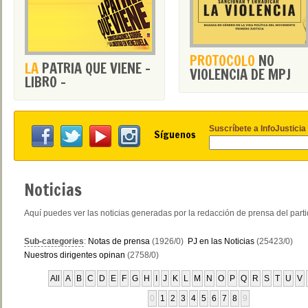
PROTOCOLO
NO
LA
PATRIA QUE VIENE -
VIOLENCIA DE MPJ
LIBRO -
Suscríbete a InfoJusticia
Síguenos
Noticias
Aquí puedes ver las noticias generadas por la redacción de prensa del part
Sub-categories
:
Notas de prensa
(1926/0)
PJ en las Noticias
(25423/0)
Nuestros dirigentes opinan
(2758/0)
All
A
B
C
D
E
F
G
H
I
J
K
L
M
N
O
P
Q
R
S
T
U
V
0
1
2
3
4
5
6
7
8
9