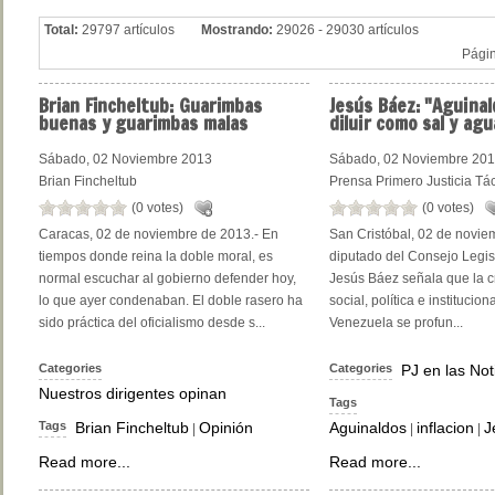
Total:
29797 artículos
Mostrando:
29026 - 29030 artículos
Pági
Brian
Fincheltub: Guarimbas
Jesús
Báez: "Aguinal
buenas y guarimbas malas
diluir como sal y agu
Sábado, 02 Noviembre 2013
Sábado, 02 Noviembre 20
Brian Fincheltub
Prensa Primero Justicia Tá
(0 votes)
(0 votes)
Caracas, 02 de noviembre de 2013.- En
San Cristóbal, 02 de novie
tiempos donde reina la doble moral, es
diputado del Consejo Legisl
normal escuchar al gobierno defender hoy,
Jesús Báez señala que la c
lo que ayer condenaban. El doble rasero ha
social, política e institucio
sido práctica del oficialismo desde s...
Venezuela se profun...
Categories
Categories
PJ en las Not
Nuestros dirigentes opinan
Tags
Tags
Brian Fincheltub
Opinión
Aguinaldos
inflacion
J
|
|
|
Read more...
Read more...