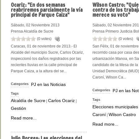
Ocariz:
"En dos semanas
Wilson
Castro: "Quie
reabriremos parcialmente la vía
contra de los traba
principal de Parque Caiza"
merece su voto"
Sábado, 02 Noviembre 2013
Sábado, 02 Noviembre 20
Prensa Alcaldía de Sucre
Prensa Primero Justicia Bol
(0 votes)
(0 votes)
Caracas, 01 de noviembre de 2013.- El
San Félix, 01 de noviembre
Alcalde del municipio Sucre, Carlos Ocariz,
recorrido casa por casa de
inspeccionó los daños registrados por las
urbanización Manoa, en San
recientes lluvias en la calle principal de
candidato de la Mesa de la
Parque Caiza, a la altura del se...
Unidad Democrática (MUD) 
Caroní, Wilson Ca...
Categories
PJ en las Noticias
Categories
PJ en las Not
Tags
Tags
Alcaldía de Sucre
Carlos Ocariz
|
|
Elecciones municipales
Gestión
Caroní
Wilson Castro
|
Read more...
Read more...
Julio
Borges: Las elecciones del