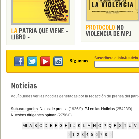
PROTOCOLO
NO
LA
PATRIA QUE VIENE -
VIOLENCIA DE MPJ
LIBRO -
Suscríbete a InfoJusticia
Síguenos
Noticias
Aquí puedes ver las noticias generadas por la redacción de prensa del part
Sub-categories
:
Notas de prensa
(1926/0)
PJ en las Noticias
(25423/0)
Nuestros dirigentes opinan
(2758/0)
All
A
B
C
D
E
F
G
H
I
J
K
L
M
N
O
P
Q
R
S
T
U
V
0
1
2
3
4
5
6
7
8
9