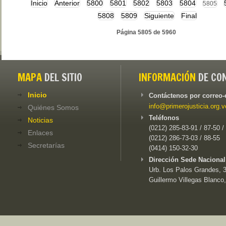
Inicio
Anterior
5800
5801
5802
5803
5804
5805
5808
5809
Siguiente
Final
Página 5805 de 5960
MAPA
DEL SITIO
INFORMACIÓN
DE CO
Inicio
Contáctenos por correo-
info@primerojusticia.org.v
Quiénes Somos
Teléfonos
Noticias
(0212) 285-83-91 / 87-50 /
Enlaces
(0212) 286-73-03 / 88-55
Secretarías
(0414) 150-32-30
Dirección Sede Nacional
Urb. Los Palos Grandes, 3e
Guillermo Villegas Blanco,