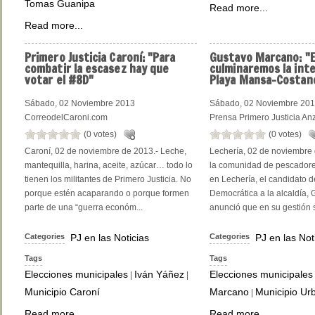
Tomas Guanipa
Read more...
Read more...
Primero
Justicia Caroní: "Para
Gustavo
Marcano: "E
combatir la escasez hay que
culminaremos la int
votar el #8D"
Playa Mansa-Costan
Sábado, 02 Noviembre 2013
Sábado, 02 Noviembre 20
CorreodelCaroni.com
Prensa Primero Justicia An
(0 votes)
(0 votes)
Caroní, 02 de noviembre de 2013.- Leche,
Lechería, 02 de noviembre
mantequilla, harina, aceite, azúcar… todo lo
la comunidad de pescador
tienen los militantes de Primero Justicia. No
en Lechería, el candidato 
porque estén acaparando o porque formen
Democrática a la alcaldía,
parte de una “guerra económ...
anunció que en su gestión s
Categories
PJ en las Noticias
Categories
PJ en las Not
Tags
Tags
Elecciones municipales
Iván Yáñez
Elecciones municipales
|
|
Municipio Caroní
Marcano
Municipio Ur
|
Read more...
Read more...