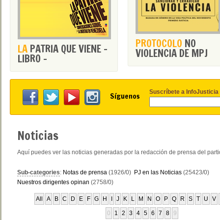
PROTOCOLO
NO
LA
PATRIA QUE VIENE -
VIOLENCIA DE MPJ
LIBRO -
Suscríbete a InfoJusticia
Síguenos
Noticias
Aquí puedes ver las noticias generadas por la redacción de prensa del part
Sub-categories
:
Notas de prensa
(1926/0)
PJ en las Noticias
(25423/0)
Nuestros dirigentes opinan
(2758/0)
All
A
B
C
D
E
F
G
H
I
J
K
L
M
N
O
P
Q
R
S
T
U
V
0
1
2
3
4
5
6
7
8
9