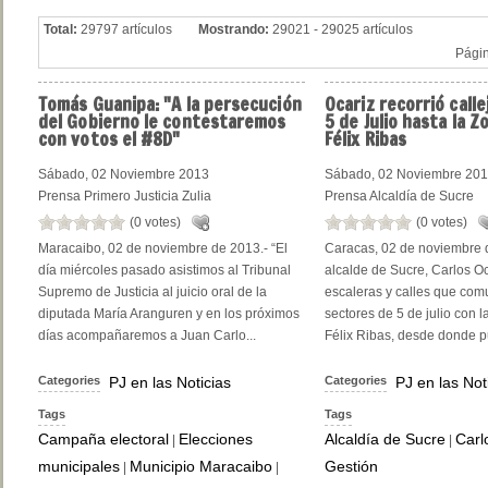
Total:
29797 artículos
Mostrando:
29021 - 29025 artículos
Pági
Tomás
Guanipa: "A la persecución
Ocariz
recorrió call
del Gobierno le contestaremos
5 de Julio hasta la Z
con votos el #8D"
Félix Ribas
Sábado, 02 Noviembre 2013
Sábado, 02 Noviembre 20
Prensa Primero Justicia Zulia
Prensa Alcaldía de Sucre
(0 votes)
(0 votes)
Maracaibo, 02 de noviembre de 2013.- “El
Caracas, 02 de noviembre d
día miércoles pasado asistimos al Tribunal
alcalde de Sucre, Carlos Oca
Supremo de Justicia al juicio oral de la
escaleras y calles que com
diputada María Aranguren y en los próximos
sectores de 5 de julio con 
días acompañaremos a Juan Carlo...
Félix Ribas, desde donde pu
Categories
PJ en las Noticias
Categories
PJ en las Not
Tags
Tags
Campaña electoral
Elecciones
Alcaldía de Sucre
Carl
|
|
municipales
Municipio Maracaibo
Gestión
|
|