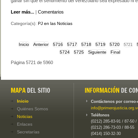
ganar sin que el sentimiento del venezolano sea expresado ni
Leer más...
|
Comentarios
Categoría(s):
PJ en las Noticias
Inicio
Anterior
5716
5717
5718
5719
5720
5721
5724
5725
Siguiente
Final
Página 5721 de 5960
MAPA
DEL SITIO
INFORMACIÓN
DE CO
Inicio
Contáctenos por correo-
info@primerojusticia.org.v
Quiénes Somos
Teléfonos
Noticias
(0212) 285-83-91 / 87-50 /
Enlaces
(0212) 286-73-03 / 88-55
Secretarías
(0414) 150-32-30