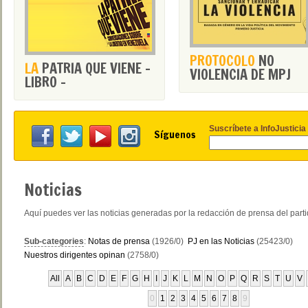
PROTOCOLO
NO
LA
PATRIA QUE VIENE -
VIOLENCIA DE MPJ
LIBRO -
Suscríbete a InfoJusticia
Síguenos
Noticias
Aquí puedes ver las noticias generadas por la redacción de prensa del part
Sub-categories
:
Notas de prensa
(1926/0)
PJ en las Noticias
(25423/0)
Nuestros dirigentes opinan
(2758/0)
All
A
B
C
D
E
F
G
H
I
J
K
L
M
N
O
P
Q
R
S
T
U
V
0
1
2
3
4
5
6
7
8
9