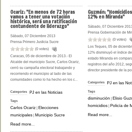
Ocariz:
"En menos de 72 horas
Guzmán:
"Homicidios
vamos a tener una votación
12% en Miranda"
histórica, será una ratificación
contundente de liderazgo"
Sábado, 07 Diciembre 201
Prensa Gobernación de Mi
Sábado, 07 Diciembre 2013
(0 votes)
Prensa Primero Justicia Sucre
Los Teques, 05 de diciembr
(0 votes)
12% disminuyó el índice de
Caracas, 05 de diciembre de 2013.- El
estado Miranda en compara
Alcalde del municipio Sucre, Carlos Ocariz,
registros del año 2012, seg
cerró su campaña electoral trabajando y
director presidente de la poli
recorriendo el municipio al lado de las
comunidades como lo ha hecho en los c...
Categories
PJ en las Not
Tags
Categories
PJ en las Noticias
disminución
Elisio Gu
|
Tags
homicidios
Policía de 
|
Carlos Ocariz
Elecciones
|
Read more...
municipales
Municipio Sucre
|
Read more...