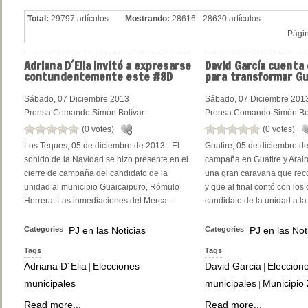
Total:
29797 artículos
Mostrando:
28616 - 28620 artículos
Pági
Adriana
D´Elia invitó a expresarse
David
García cuenta 
contundentemente este #8D
para transformar Gu
Sábado, 07 Diciembre 2013
Sábado, 07 Diciembre 201
Prensa Comando Simón Bolívar
Prensa Comando Simón Bo
(0 votes)
(0 votes)
Los Teques, 05 de diciembre de 2013.- El
Guatire, 05 de diciembre d
sonido de la Navidad se hizo presente en el
campaña en Guatire y Arair
cierre de campaña del candidato de la
una gran caravana que reco
unidad al municipio Guaicaipuro, Rómulo
y que al final contó con los
Herrera. Las inmediaciones del Merca...
candidato de la unidad a la 
Categories
PJ en las Noticias
Categories
PJ en las Not
Tags
Tags
Adriana D´Elia
Elecciones
David Garcia
Eleccion
|
|
municipales
municipales
Municipio
|
Read more...
Read more...