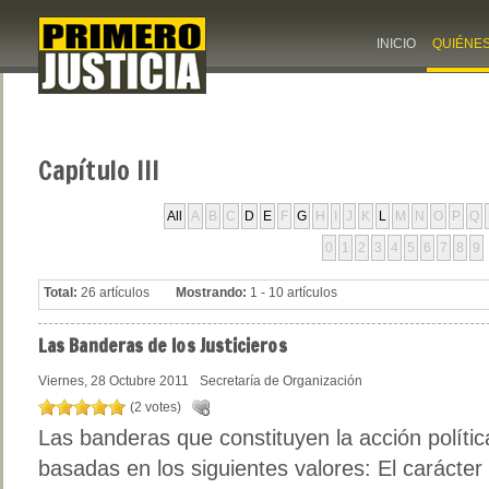
INICIO
QUIÉNE
Capítulo
III
All
A
B
C
D
E
F
G
H
I
J
K
L
M
N
O
P
Q
0
1
2
3
4
5
6
7
8
9
Total:
26 artículos
Mostrando:
1 - 10 artículos
Las
Banderas de los Justicieros
Viernes, 28 Octubre 2011
Secretaría de Organización
(2 votes)
Las banderas que constituyen la acción política
basadas en los siguientes valores: El carácter