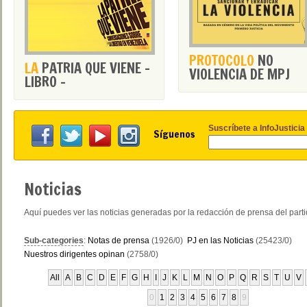
PROTOCOLO
NO
LA
PATRIA QUE VIENE -
VIOLENCIA DE MPJ
LIBRO -
Suscríbete a InfoJusticia
Síguenos
Noticias
Aquí puedes ver las noticias generadas por la redacción de prensa del part
Sub-categories
:
Notas de prensa
(1926/0)
PJ en las Noticias
(25423/0)
Nuestros dirigentes opinan
(2758/0)
All
A
B
C
D
E
F
G
H
I
J
K
L
M
N
O
P
Q
R
S
T
U
V
0
1
2
3
4
5
6
7
8
9