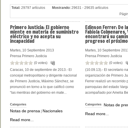
Total:
29797 artículos
Mostrando:
29631 - 29635 artículos
Pági
Primero
Justicia: El gobierno
Edinson
Ferrer: De l
miente en materia de suministro
Fabiola Colmenares,
eléctrico y no acepta su
encontrará su camin
incapacidad
progreso el próximo
Martes, 10 Septiembre 2013
Martes, 10 Septiembre 201
Prensa Primero Justicia
Prensa Primero Justicia
(0 votes)
(0 votes)
Caracas, 10 de septiembre de 2013.- El
(10.09.13).- El secretario n
concejal metropolitano y dirigente nacional
organización de Primero Ju
de Primero Justicia, Máximo Sánchez, se
Ferrer realizó un recorrido p
pronunció en torno a lo que calificó como
parroquias del estado Varg
“las mentiras del gobierno en mate...
acompañado por Amelia Beli
Categories
Categories
Notas de pre
Notas de prensa
Nacionales
|
Read more...
Read more...