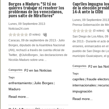
Borges
a Maduro: "Si tú no
Capriles
impugna los
quieres trabajar ni resolver los
de la elección presid
problemas de los venezolanos,
14-A ante la CIDH
pues salte de Miraflores"
Lunes, 09 Septiembre 201
Lunes, 09 Septiembre 2013
Prensa Gobernación de Mi
Noticias24.com
(0 votes)
(0 votes)
San Diego de Los Altos, 09
Caracas, 09 de septiembre de 2013.- Julio
de 2013.- Durante el acto 
Borges, diputado de la Asamblea Nacional
enseres, enmarcados en el 
(AN), rechazó a través de cuenta oficial de
pueblo de San Diego de Los
Twitter, ‏ @JulioBorges , las declaraciones de
municipio Guaicaipuro, el 
Nicolás Maduro sobre una ...
Categories
PJ en las Not
Categories
PJ en las Noticias
Tags
Tags
capriles
fraude elector
|
enfrentamiento
Julio Borges
|
|
internacionales
recurs
|
Maduro
impugnación
Read more...
Read more...