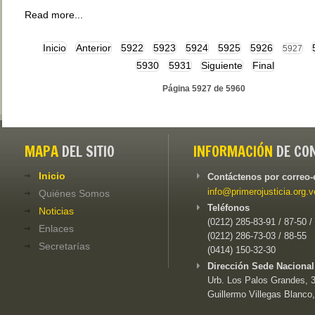
Read more...
Inicio
Anterior
5922
5923
5924
5925
5926
5927
5930
5931
Siguiente
Final
Página 5927 de 5960
MAPA
DEL SITIO
INFORMACIÓN
DE CO
Inicio
Contáctenos por correo-
info@primerojusticia.org.v
Quiénes Somos
Teléfonos
Noticias
(0212) 285-83-91 / 87-50 /
Enlaces
(0212) 286-73-03 / 88-55
Secretarías
(0414) 150-32-30
Dirección Sede Nacional
Urb. Los Palos Grandes, 3e
Guillermo Villegas Blanco,