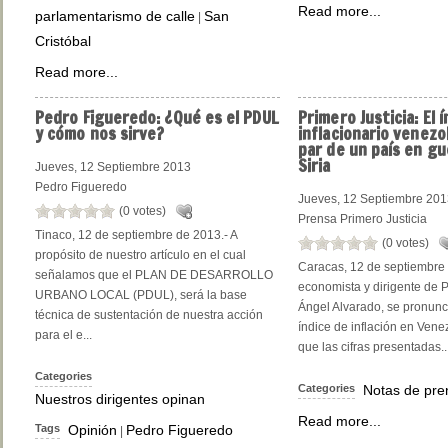
Read more...
parlamentarismo de calle
San
|
Cristóbal
Read more...
Pedro
Figueredo: ¿Qué es el PDUL
Primero
Justicia: El 
y cómo nos sirve?
inflacionario venezo
par de un país en g
Siria
Jueves, 12 Septiembre 2013
Pedro Figueredo
Jueves, 12 Septiembre 20
(0 votes)
Prensa Primero Justicia
Tinaco, 12 de septiembre de 2013.- A
(0 votes)
propósito de nuestro artículo en el cual
Caracas, 12 de septiembre 
señalamos que el PLAN DE DESARROLLO
economista y dirigente de P
URBANO LOCAL (PDUL), será la base
Ángel Alvarado, se pronunci
técnica de sustentación de nuestra acción
índice de inflación en Venez
para el e...
que las cifras presentadas..
Categories
Categories
Notas de pre
Nuestros dirigentes opinan
Read more...
Tags
Opinión
Pedro Figueredo
|