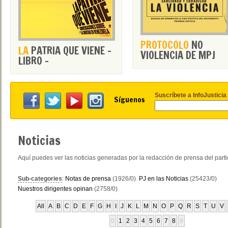
PROTOCOLO
NO
LA
PATRIA QUE VIENE -
VIOLENCIA DE MPJ
LIBRO -
Suscríbete a InfoJusticia
Síguenos
Noticias
Aquí puedes ver las noticias generadas por la redacción de prensa del part
Sub-categories
:
Notas de prensa
(1926/0)
PJ en las Noticias
(25423/0)
Nuestros dirigentes opinan
(2758/0)
All
A
B
C
D
E
F
G
H
I
J
K
L
M
N
O
P
Q
R
S
T
U
V
0
1
2
3
4
5
6
7
8
9