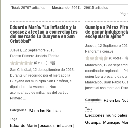
Total:
29797 artículos
Mostrando:
29611 - 29615 artículos
Pági
Eduardo
Marín: "La inflación y la
Guanipa
a Pérez Pire
escasez afectan a comerciantes
de ganar indulgenci
del mercado La Guayana en San
escapulario ajeno"
Cristóbal"
Jueves, 12 Septiembre 20
Jueves, 12 Septiembre 2013
Panorama,com.ve
Prensa Primero Justicia Táchira
(0 votes)
(0 votes)
Maracaibo, 12 de septiembr
San Cristóbal, 12 de septiembre de 2013.-
coordinador regional de Pri
Durante un recorrido por el mercado la
quien fuera precandidato a 
Guayana del municipio San Cristóbal, el
Maracaibo, Juan Pablo Guan
diputado de la Asamblea Nacional
jueves al aspirante del Psuv
acompañado de militantes del partido
Primero ...
Categories
PJ en las Not
Tags
Categories
PJ en las Noticias
Elecciones municipales
Tags
Guanipa
Municipio Ma
|
Eduardo Marín
escasez
inflacion
|
|
|