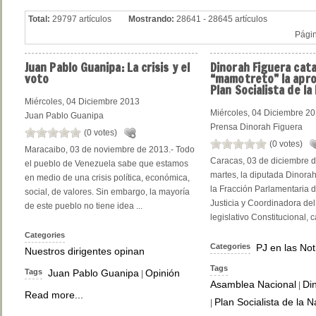
Total:
29797 artículos
Mostrando:
28641 - 28645 artículos
Pági
Juan
Pablo Guanipa: La crisis y el
Dinorah
Figuera cat
voto
“mamotreto” la apro
Plan Socialista de la
Miércoles, 04 Diciembre 2013
Miércoles, 04 Diciembre 2
Juan Pablo Guanipa
Prensa Dinorah Figuera
(0 votes)
(0 votes)
Maracaibo, 03 de noviembre de 2013.- Todo
Caracas, 03 de diciembre d
el pueblo de Venezuela sabe que estamos
martes, la diputada Dinorah
en medio de una crisis política, económica,
la Fracción Parlamentaria 
social, de valores. Sin embargo, la mayoría
Justicia y Coordinadora de
de este pueblo no tiene idea ...
legislativo Constitucional, c
Categories
Categories
PJ en las Not
Nuestros dirigentes opinan
Tags
Tags
Juan Pablo Guanipa
Opinión
|
Asamblea Nacional
Di
|
Read more...
Plan Socialista de la N
|