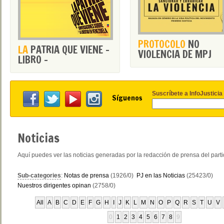
PROTOCOLO
NO
LA
PATRIA QUE VIENE -
VIOLENCIA DE MPJ
LIBRO -
Suscríbete a InfoJusticia
Síguenos
Noticias
Aquí puedes ver las noticias generadas por la redacción de prensa del part
Sub-categories
:
Notas de prensa
(1926/0)
PJ en las Noticias
(25423/0)
Nuestros dirigentes opinan
(2758/0)
All
A
B
C
D
E
F
G
H
I
J
K
L
M
N
O
P
Q
R
S
T
U
V
0
1
2
3
4
5
6
7
8
9