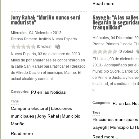
Read more...
Jony
Rahal: “Mariño nunca será
Sayegh:
"A las calles
madurista”
llegarán la seguridad
tranquilidad"
Miércoles, 04 Diciembre 2013
Miércoles, 04 Diciembre 2
Prensa Primero Justicia Nueva Esparta
Prensa Primero Justicia El H
(0 votes)
(0 votes)
Nueva Esparta, 03 de diciembre de 2013.-
El Hatillo, 03 de diciembre 
Miles de porlamarenses se concentraron en
2013.- Acompañado por el 
la calle San Rafael para ratificar el liderazgo
municipio Sucre, Carlos Oca
de Alfredo Díaz en el municipio Mariño. El
de Primero Justicia y los ve
actual alcalde y candidat...
localidad; el candidato de d
la...
Categories
PJ en las Noticias
Tags
Categories
PJ en las Not
Campaña electoral
Elecciones
|
Tags
municipales
Jony Rahal
Municipio
|
|
Elecciones municipales
Mariño
Sayegh
Municipio El Ha
|
Read more...
Read more...