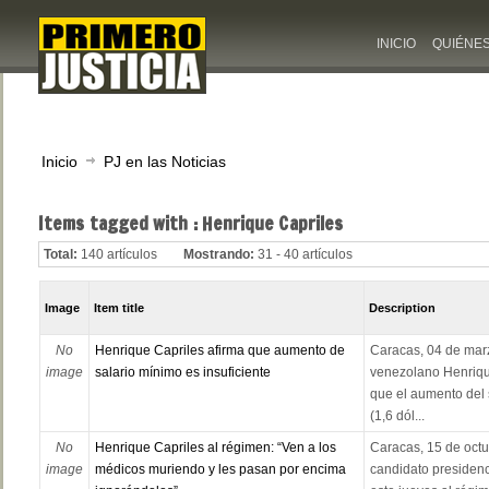
INICIO
QUIÉNE
Inicio
PJ en las Noticias
Items tagged with : Henrique Capriles
Total:
140 artículos
Mostrando:
31 - 40 artículos
Image
Item title
Description
No
Henrique Capriles afirma que aumento de
Caracas, 04 de marz
image
salario mínimo es insuficiente
venezolano Henrique
que el aumento del 
(1,6 dól...
No
Henrique Capriles al régimen: “Ven a los
Caracas, 15 de octu
image
médicos muriendo y les pasan por encima
candidato presidenc