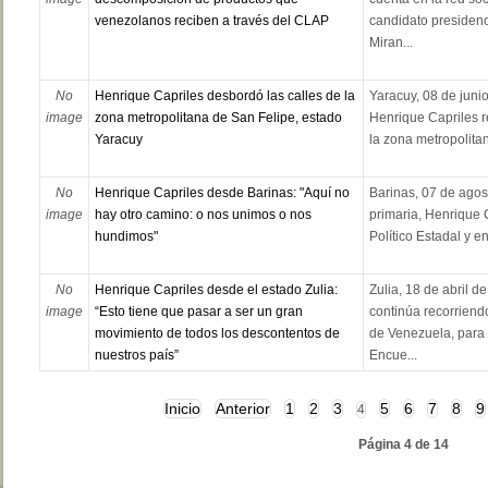
venezolanos reciben a través del CLAP
candidato presidenc
Miran...
No
Henrique Capriles desbordó las calles de la
Yaracuy, 08 de junio
image
zona metropolitana de San Felipe, estado
Henrique Capriles re
Yaracuy
la zona metropolitana
No
Henrique Capriles desde Barinas: "Aquí no
Barinas, 07 de agos
image
hay otro camino: o nos unimos o nos
primaria, Henrique 
hundimos"
Político Estadal y en
No
Henrique Capriles desde el estado Zulia:
Zulia, 18 de abril d
image
“Esto tiene que pasar a ser un gran
continúa recorrien
movimiento de todos los descontentos de
de Venezuela, para 
nuestros país”
Encue...
Inicio
Anterior
1
2
3
5
6
7
8
9
4
Página 4 de 14