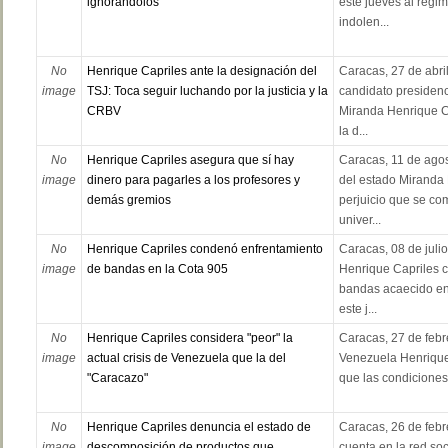
ignorándolos”
este jueves al régi
indolen...
No
Henrique Capriles ante la designación del
Caracas, 27 de abril
image
TSJ: Toca seguir luchando por la justicia y la
candidato presidenc
CRBV
Miranda Henrique C
la d...
No
Henrique Capriles asegura que sí hay
Caracas, 11 de ago
image
dinero para pagarles a los profesores y
del estado Miranda 
demás gremios
perjuicio que se co
univer...
No
Henrique Capriles condenó enfrentamiento
Caracas, 08 de julio
image
de bandas en la Cota 905
Henrique Capriles 
bandas acaecido en
este j...
No
Henrique Capriles considera "peor" la
Caracas, 27 de febre
image
actual crisis de Venezuela que la del
Venezuela Henrique
"Caracazo"
que las condiciones
No
Henrique Capriles denuncia el estado de
Caracas, 26 de febr
image
descomposición de productos que
cuenta en la red soci