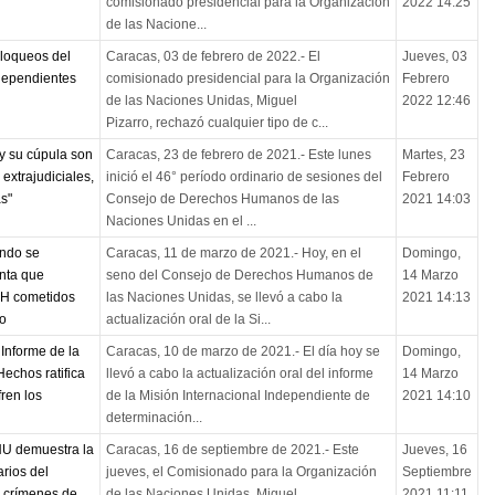
comisionado presidencial para la Organización
2022 14:25
de las Nacione...
bloqueos del
Caracas, 03 de febrero de 2022.- El
Jueves, 03
dependientes
comisionado presidencial para la Organización
Febrero
de las Naciones Unidas, Miguel
2022 12:46
Pizarro, rechazó cualquier tipo de c...
y su cúpula son
Caracas, 23 de febrero de 2021.- Este lunes
Martes, 23
extrajudiciales,
inició el 46° período ordinario de sesiones del
Febrero
s"
Consejo de Derechos Humanos de las
2021 14:03
Naciones Unidas en el ...
undo se
Caracas, 11 de marzo de 2021.- Hoy, en el
Domingo,
nta que
seno del Consejo de Derechos Humanos de
14 Marzo
HH cometidos
las Naciones Unidas, se llevó a cabo la
2021 14:13
ro
actualización oral de la Si...
 Informe de la
Caracas, 10 de marzo de 2021.- El día hoy se
Domingo,
echos ratifica
llevó a cabo la actualización oral del informe
14 Marzo
ren los
de la Misión Internacional Independiente de
2021 14:10
determinación...
ONU demuestra la
Caracas, 16 de septiembre de 2021.- Este
Jueves, 16
arios del
jueves, el Comisionado para la Organización
Septiembre
 crímenes de
de las Naciones Unidas, Miguel
2021 11:11