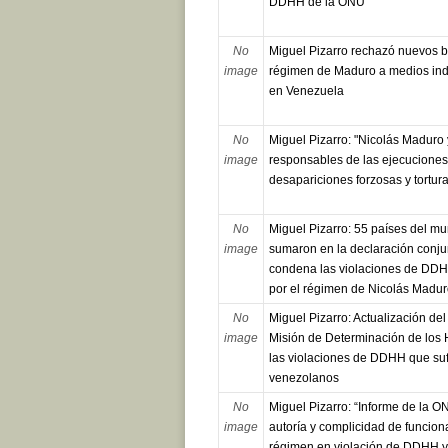
DDHH de la ONU
No
Miguel Pizarro rechazó nuevos 
image
régimen de Maduro a medios in
en Venezuela
No
Miguel Pizarro: "Nicolás Maduro 
image
responsables de las ejecuciones 
desapariciones forzosas y tortura
No
Miguel Pizarro: 55 países del m
image
sumaron en la declaración conju
condena las violaciones de DD
por el régimen de Nicolás Madu
No
Miguel Pizarro: Actualización del
image
Misión de Determinación de los H
las violaciones de DDHH que suf
venezolanos
No
Miguel Pizarro: “Informe de la 
image
autoría y complicidad de funcion
régimen en violación de DDHH y