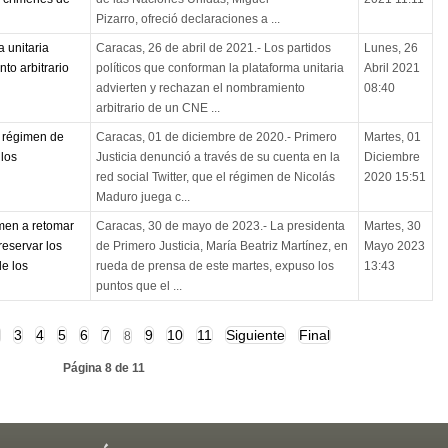
Pizarro, ofreció declaraciones a ...
a unitaria
Caracas, 26 de abril de 2021.- Los partidos
Lunes, 26
to arbitrario
políticos que conforman la plataforma unitaria
Abril 2021
n
advierten y rechazan el nombramiento
08:40
arbitrario de un CNE ...
l régimen de
Caracas, 01 de diciembre de 2020.- Primero
Martes, 01
los
Justicia denunció a través de su cuenta en la
Diciembre
red social Twitter, que el régimen de Nicolás
2020 15:51
Maduro juega c...
imen a retomar
Caracas, 30 de mayo de 2023.- La presidenta
Martes, 30
eservar los
de Primero Justicia, María Beatriz Martínez, en
Mayo 2023
de los
rueda de prensa de este martes, expuso los
13:43
puntos que el ...
3
4
5
6
7
9
10
11
Siguiente
Final
8
Página 8 de 11