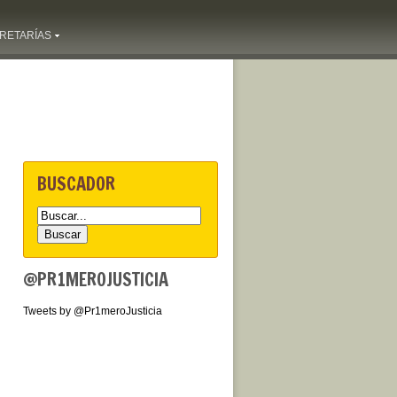
RETARÍAS
BUSCADOR
@PR1MEROJUSTICIA
Tweets by @Pr1meroJusticia