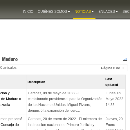
INICIO
QUIÉNES SOMOS
NOTICIAS
ENLACES
SEC
e Maduro
80 artículos
Página 8 de 11
Last
Description
updated
ción y
Caracas, 09 de mayo de 2022.- El
Lunes, 09
a de Maduro a
comisionado presidencial para la Organización
Mayo 2022
ezuela
de las Naciones Unidas, Miguel Pizarro,
14:33
denunció la expansión del cerc...
gimen presentó
Caracas, 20 de enero de 2022.- El miembro de
Jueves, 20
l Consejo de
la dirección nacional de Primero Justicia y
Enero