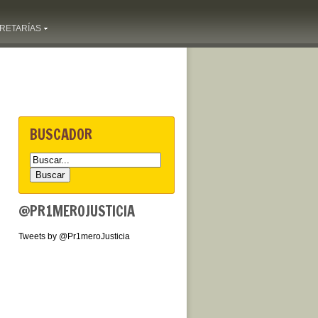
RETARÍAS
BUSCADOR
@PR1MEROJUSTICIA
Tweets by @Pr1meroJusticia