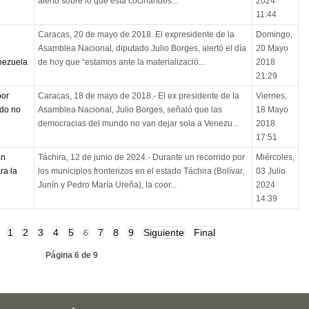
alertó sobre lo que está cocinándos...
2024
11:44
Caracas, 20 de mayo de 2018. El expresidente de la
Domingo,
Asamblea Nacional, diputado Julio Borges, alertó el día
20 Mayo
nezuela
de hoy que “estamos ante la materializació...
2018
21:29
por
Caracas, 18 de mayo de 2018.- El ex presidente de la
Viernes,
do no
Asamblea Nacional, Julio Borges, señaló que las
18 Mayo
democracias del mundo no van dejar sola a Venezu...
2018
17:51
án
Táchira, 12 de junio de 2024.- Durante un recorrido por
Miércoles,
ra la
los municipios fronterizos en el estado Táchira (Bolívar,
03 Julio
Junín y Pedro María Ureña), la coor...
2024
14:39
1
2
3
4
5
7
8
9
Siguiente
Final
6
Página 6 de 9