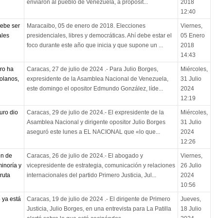
enviaron al pueblo de Venezuela, a propósit...
2018
12:40
debe ser
Maracaibo, 05 de enero de 2018. Elecciones
Viernes,
ales
presidenciales, libres y democráticas. Ahí debe estar el
05 Enero
foco durante este año que inicia y que supone un ...
2018
14:43
ro ha
Caracas, 27 de julio de 2024 .- Para Julio Borges,
Miércoles,
zolanos,
expresidente de la Asamblea Nacional de Venezuela,
31 Julio
este domingo el opositor Edmundo González, líde...
2024
12:19
uro dio
Caracas, 29 de julio de 2024.- El expresidente de la
Miércoles,
Asamblea Nacional y dirigente opositor Julio Borges
31 Julio
aseguró este lunes a EL NACIONAL que «lo que...
2024
12:26
en de
Caracas, 26 de julio de 2024.- El abogado y
Viernes,
inoría y
vicepresidente de estrategia, comunicación y relaciones
26 Julio
ruta
internacionales del partido Primero Justicia, Jul...
2024
10:56
 ya está
Caracas, 19 de julio de 2024 .- El dirigente de Primero
Jueves,
Justicia, Julio Borges, en una entrevista para La Patilla
18 Julio