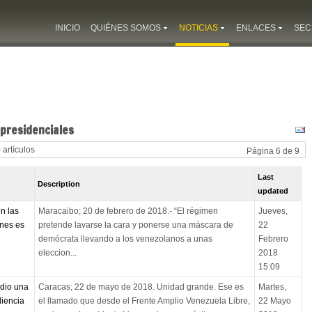
INICIO
QUIÉNES SOMOS
NOTICIAS
ENLACES
SEC
 presidenciales
 artículos
Página 6 de 9
Last
Description
updated
n las
Maracaibo; 20 de febrero de 2018.- “El régimen
Jueves,
ones es
pretende lavarse la cara y ponerse una máscara de
22
demócrata llevando a los venezolanos a unas
Febrero
eleccion...
2018
15:09
dio una
Caracas; 22 de mayo de 2018. Unidad grande. Ese es
Martes,
diencia
el llamado que desde el Frente Amplio Venezuela Libre,
22 Mayo