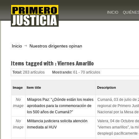
INICIO
QUIÉNE
Inicio
Nuestros dirigentes opinan
Items tagged with : Viernes Amarillo
Total:
283 artículos
Mostrando:
61 - 70 artículos
Image
Item title
Description
No
Milagros Paz: “¿Dónde están los reales
Cumaná, 03 de julio de 
image
aprobados para la conmemoración de
regional de Primero Just
los 500 años de Cumaná?”
Nacional por la Mesa de
No
Militancia justiciera solicita atención
Valera, 04 de Octubre de
image
inmediata al HUV
"viernes amarillos", la m
desplegó pacíficamente e