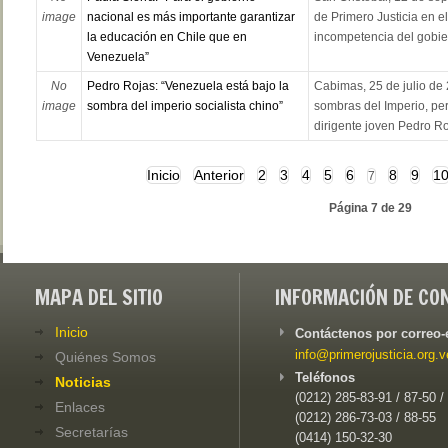
image
nacional es más importante garantizar
de Primero Justicia en el
la educación en Chile que en
incompetencia del gobier
Venezuela”
No
Pedro Rojas: “Venezuela está bajo la
Cabimas, 25 de julio de 
image
sombra del imperio socialista chino”
sombras del Imperio, pero
dirigente joven Pedro Roj
Inicio
Anterior
2
3
4
5
6
8
9
1
7
Página 7 de 29
MAPA DEL SITIO
INFORMACIÓN DE CO
Inicio
Contáctenos por correo-
info@primerojusticia.org.v
Quiénes Somos
Teléfonos
Noticias
(0212) 285-83-91 / 87-50 /
Enlaces
(0212) 286-73-03 / 88-55
Secretarías
(0414) 150-32-30