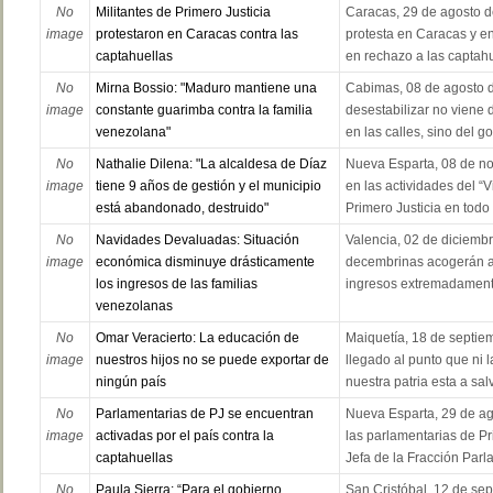
No
Militantes de Primero Justicia
Caracas, 29 de agosto d
image
protestaron en Caracas contra las
protesta en Caracas y en
captahuellas
en rechazo a las captahue
No
Mirna Bossio: "Maduro mantiene una
Cabimas, 08 de agosto d
image
constante guarimba contra la familia
desestabilizar no viene 
venezolana"
en las calles, sino del 
No
Nathalie Dilena: "La alcaldesa de Díaz
Nueva Esparta, 08 de n
image
tiene 9 años de gestión y el municipio
en las actividades del “V
está abandonado, destruido"
Primero Justicia en todo 
No
Navidades Devaluadas: Situación
Valencia, 02 de diciembr
image
económica disminuye drásticamente
decembrinas acogerán a 
los ingresos de las familias
ingresos extremadamente
venezolanas
No
Omar Veracierto: La educación de
Maiquetía, 18 de septiem
image
nuestros hijos no se puede exportar de
llegado al punto que ni 
ningún país
nuestra patria esta a sal
No
Parlamentarias de PJ se encuentran
Nueva Esparta, 29 de ag
image
activadas por el país contra la
las parlamentarias de Pr
captahuellas
Jefa de la Fracción Parl
No
Paula Sierra: “Para el gobierno
San Cristóbal, 12 de sep