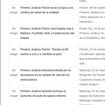
Elect...
No
Primero Justicia Falcón puso la lupa a los
Falcón, 06 de septi
image
centros de salud de la entidad
Primero Justicia en 
crítica situación en 
infraestruc...
No
Primero Justicia Falcón sacó tarjeta roja a
Punto Fijo, 19 de ju
image
Maduro, Fundefal, Imdc y Gobernación del
Primero Justicia “le 
estado
de la República, Ni
...
No
Primero Justicia Falcón: “Desde la AN
Falcón, 24 de octu
image
vamos a unir y a cambiar al país”
coordinador adjunto
que la Asamblea Nac
sido ...
No
Primero Justicia Girardot protestó por la
Maracay 23 de mayo 
image
desmejora en la calidad de vida de los
dirigentes de Primer
venezolanos
Casanova Godoy del
estado Aragua ...
No
Primero Justicia Girardot rechaza el
Maracay, 02 de mayo
image
aumento chucuto de salario mínimo
equipo de Activismo
Municipio Girardot 