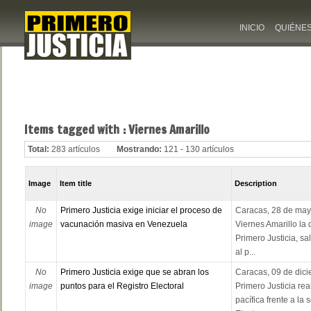
INICIO
QUIÉNE
Items tagged with : Viernes Amarillo
Total:
283 artículos
Mostrando:
121 - 130 artículos
Image
Item title
Description
No
Primero Justicia exige iniciar el proceso de
Caracas, 28 de may
image
vacunación masiva en Venezuela
Viernes Amarillo la 
Primero Justicia, sa
al p...
No
Primero Justicia exige que se abran los
Caracas, 09 de dici
image
puntos para el Registro Electoral
Primero Justicia rea
pacífica frente a la