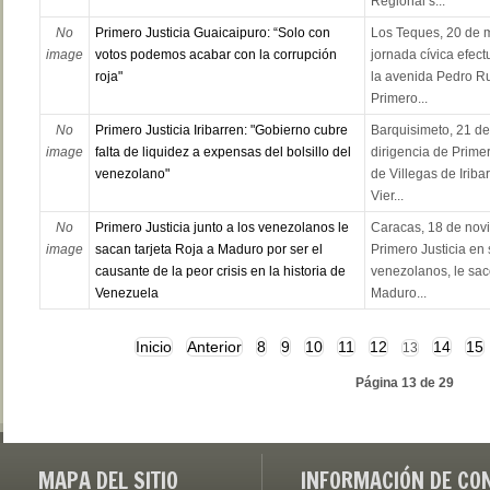
Regional s...
No
Primero Justicia Guaicaipuro: “Solo con
Los Teques, 20 de 
image
votos podemos acabar con la corrupción
jornada cívica efec
roja"
la avenida Pedro Ru
Primero...
No
Primero Justicia Iribarren: "Gobierno cubre
Barquisimeto, 21 d
image
falta de liquidez a expensas del bolsillo del
dirigencia de Primer
venezolano"
de Villegas de Iriba
Vier...
No
Primero Justicia junto a los venezolanos le
Caracas, 18 de novi
image
sacan tarjeta Roja a Maduro por ser el
Primero Justicia en 
causante de la peor crisis en la historia de
venezolanos, le sacó
Venezuela
Maduro...
Inicio
Anterior
8
9
10
11
12
14
15
13
Página 13 de 29
MAPA DEL SITIO
INFORMACIÓN DE CO