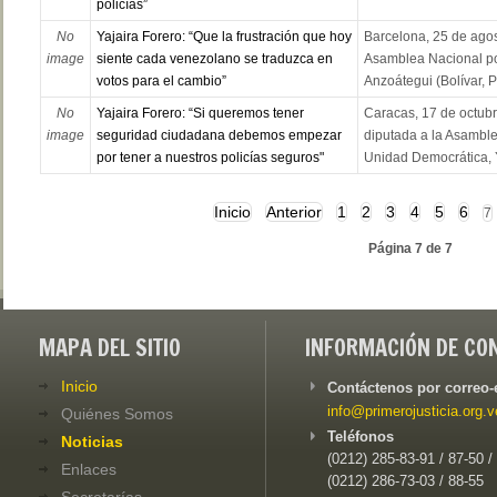
policías”
No
Yajaira Forero: “Que la frustración que hoy
Barcelona, 25 de agos
image
siente cada venezolano se traduzca en
Asamblea Nacional por
votos para el cambio”
Anzoátegui (Bolívar, Pí
No
Yajaira Forero: “Si queremos tener
Caracas, 17 de octubr
image
seguridad ciudadana debemos empezar
diputada a la Asamble
por tener a nuestros policías seguros"
Unidad Democrática, Ya
Inicio
Anterior
1
2
3
4
5
6
7
Página 7 de 7
MAPA DEL SITIO
INFORMACIÓN DE CO
Inicio
Contáctenos por correo-
info@primerojusticia.org.v
Quiénes Somos
Teléfonos
Noticias
(0212) 285-83-91 / 87-50 /
Enlaces
(0212) 286-73-03 / 88-55