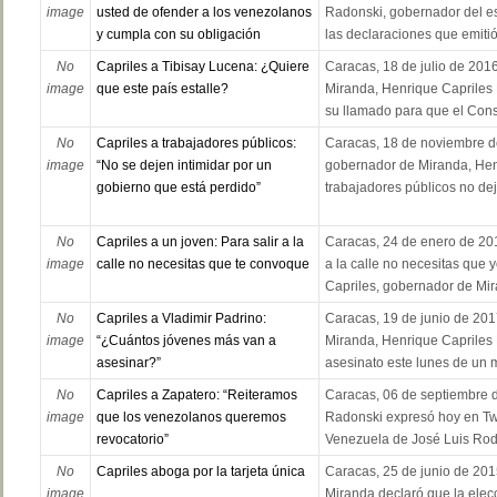
image
usted de ofender a los venezolanos
Radonski, gobernador del e
y cumpla con su obligación
las declaraciones que emitió 
No
Capriles a Tibisay Lucena: ¿Quiere
Caracas, 18 de julio de 201
image
que este país estalle?
Miranda, Henrique Capriles 
su llamado para que el Cons
No
Capriles a trabajadores públicos:
Caracas, 18 de noviembre de
image
“No se dejen intimidar por un
gobernador de Miranda, Henr
gobierno que está perdido”
trabajadores públicos no deja
No
Capriles a un joven: Para salir a la
Caracas, 24 de enero de 201
image
calle no necesitas que te convoque
a la calle no necesitas que 
Capriles, gobernador de Mira
No
Capriles a Vladimir Padrino:
Caracas, 19 de junio de 201
image
“¿Cuántos jóvenes más van a
Miranda, Henrique Capriles 
asesinar?”
asesinato este lunes de un 
No
Capriles a Zapatero: “Reiteramos
Caracas, 06 de septiembre 
image
que los venezolanos queremos
Radonski expresó hoy en Twit
revocatorio”
Venezuela de José Luis Rodr
No
Capriles aboga por la tarjeta única
Caracas, 25 de junio de 201
image
Miranda declaró que la elecc