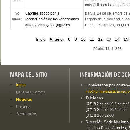
más fácil para la campaña ele
No
Capriles abogó por la
Baruta, 24 de diciembre de 
image
reconciliación de los venezolanos
llegada de la Navidad, el g
durante entrega de juguetes
Henrique Capriles, abogó por
Inicio
Anterior
8
9
10
11
12
14
15
13
Página 13 de 358
MAPA DEL SITIO
INFORMACIÓN DE CO
Inicio
Contáctenos por correo-
info@primerojusticia.org.v
Quiénes Somos
Teléfonos
Noticias
(0212) 285-83-91 / 87-50 /
Enlaces
(0212) 286-73-03 / 88-55
Secretarías
(0414) 150-32-30
Dirección Sede Nacional
Urb. Los Palos Grandes, 3e