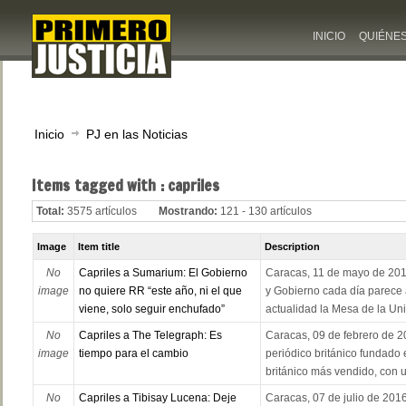
INICIO
QUIÉNE
Inicio
PJ en las Noticias
Items tagged with : capriles
Total:
3575 artículos
Mostrando:
121 - 130 artículos
Image
Item title
Description
No
Capriles a Sumarium: El Gobierno
Caracas, 11 de mayo de 2016
image
no quiere RR “este año, ni el que
y Gobierno cada día parece 
viene, solo seguir enchufado”
actualidad la Mesa de la Uni
No
Capriles a The Telegraph: Es
Caracas, 09 de febrero de 2
image
tiempo para el cambio
periódico británico fundado 
británico más vendido, con u
No
Capriles a Tibisay Lucena: Deje
Caracas, 07 de julio de 201