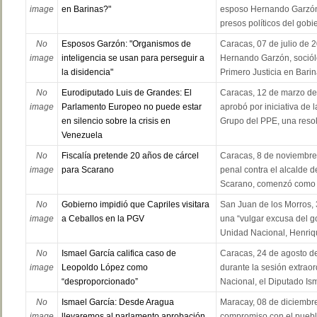
image
en Barinas?"
esposo Hernando Garzón 
presos políticos del gobi
No
Esposos Garzón: "Organismos de
Caracas, 07 de julio de 
image
inteligencia se usan para perseguir a
Hernando Garzón, sociólo
la disidencia"
Primero Justicia en Barin
No
Eurodiputado Luis de Grandes: El
Caracas, 12 de marzo de
image
Parlamento Europeo no puede estar
aprobó por iniciativa de
en silencio sobre la crisis en
Grupo del PPE, una resolu
Venezuela
No
Fiscalía pretende 20 años de cárcel
Caracas, 8 de noviembre
image
para Scarano
penal contra el alcalde 
Scarano, comenzó como u
No
Gobierno impidió que Capriles visitara
San Juan de los Morros,
image
a Ceballos en la PGV
una “vulgar excusa del gob
Unidad Nacional, Henrique
No
Ismael García califica caso de
Caracas, 24 de agosto de
image
Leopoldo López como
durante la sesión extrao
“desproporcionado”
Nacional, el Diputado Ism
No
Ismael García: Desde Aragua
Maracay, 08 de diciembre
image
llevaremos al parlamento aprobación
compromiso con el puebl