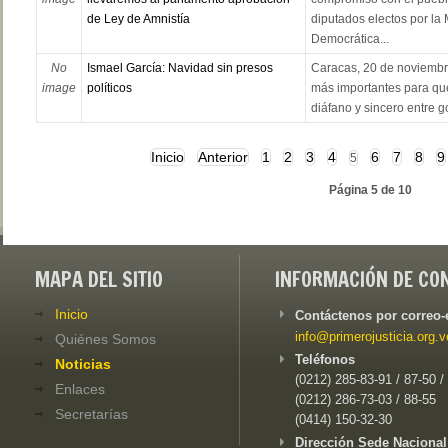
de Ley de Amnistía
diputados electos por la
Democrática...
No
Ismael García: Navidad sin presos
Caracas, 20 de noviembr
image
políticos
más importantes para que
diáfano y sincero entre go
Inicio
Anterior
1
2
3
4
6
7
8
9
5
Página 5 de 10
MAPA DEL SITIO
INFORMACIÓN DE CO
Inicio
Contáctenos por correo-
info@primerojusticia.org.v
Quiénes Somos
Teléfonos
Noticias
(0212) 285-83-91 / 87-50 /
Enlaces
(0212) 286-73-03 / 88-55
Secretarías
(0414) 150-32-30
Dirección Sede Nacional