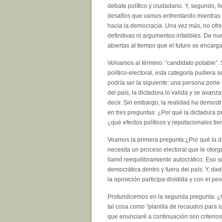
debate político y ciudadano. Y, segundo, ll
desafíos que vamos enfrentando mientras
hacia la democracia. Una vez más, no ofr
definitivas ni argumentos infalibles. De nu
abiertas al tiempo que el futuro se encarg
Volvamos al término: “candidato potable”.
político-electoral, esta categoría pudiera s
podría ser la siguiente: una persona pone 
del país, la dictadura lo valida y se ava
decir. Sin embargo, la realidad ha demost
en tres preguntas: ¿Por qué la dictadura 
¿qué efectos políticos y reputacionales ti
Veamos la primera pregunta:¿Por qué la di
necesita un proceso electoral que le otorg
llamó reequilibramiento autocrático. Eso 
democrática dentro y fuera del país. Y, da
la oposición participa dividida y con el p
Profundicemos en la segunda pregunta: ¿Cu
tal cosa como “planilla de recaudos para la
que enunciaré a continuación son criterios