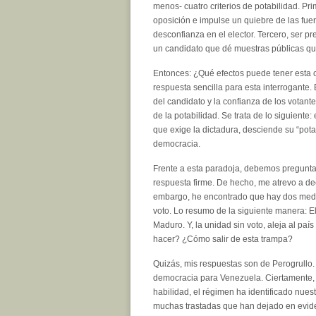
menos- cuatro criterios de potabilidad. Pr
oposición e impulse un quiebre de las fue
desconfianza en el elector. Tercero, ser pr
un candidato que dé muestras públicas qu
Entonces: ¿Qué efectos puede tener esta c
respuesta sencilla para esta interrogante.
del candidato y la confianza de los votant
de la potabilidad. Se trata de lo siguiente
que exige la dictadura, desciende su “potab
democracia.
Frente a esta paradoja, debemos pregunt
respuesta firme. De hecho, me atrevo a dec
embargo, he encontrado que hay dos medios
voto. Lo resumo de la siguiente manera: El
Maduro. Y, la unidad sin voto, aleja al pa
hacer? ¿Cómo salir de esta trampa?
Quizás, mis respuestas son de Perogrullo.
democracia para Venezuela. Ciertamente,
habilidad, el régimen ha identificado nues
muchas trastadas que han dejado en evide