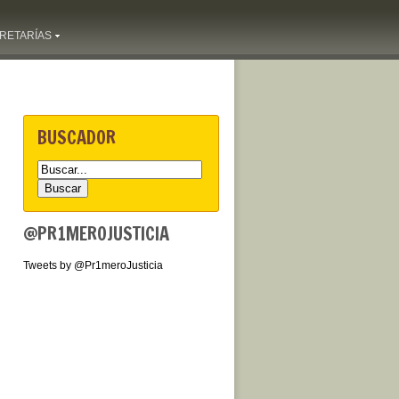
RETARÍAS
BUSCADOR
@PR1MEROJUSTICIA
Tweets by @Pr1meroJusticia