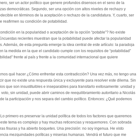
imero, ser un actor político que genere profundos disensos en el seno de la
rzas democráticas. Segundo, ser una opción con altos niveles de rechazo y
edecible en términos de la aceptación o rechazo de la candidatura. Y, cuarto, ser
e reafirmen su condición de potabilidad.
ondición en la popularidad o aceptación de la opción “potable”? No existe
 Encuestas recientes muestran que la potabilidad puede afectar la popularidad
es. Además, de esta pregunta emerge la idea central de este artículo: la paradoja
: en la medida en la que el candidato cumple con los requisitos de “potabilidad”
ilidad” frente al país y frente a la comunidad internacional que quiere
arnos qué hacer ¿Cómo enfrentar esta contradicción? Una vez más, no tengo una
ir que no existe una respuesta única y excluyente para resolver este dilema. Sin
 que son insustituibles e inseparables para transitarlo exitosamente: unidad y
 voto, sin unidad, puede abrir caminos de reequilibramiento autoritario a Nicolás
ís de la participación y nos separa del cambio político. Entonces: ¿Qué podemos
 Lo primero es preservar la unidad política de todos los factores que queremos
 este tema es complejo y hay muchas reticencias y resquemores. Con sobrada
tras fisuras y ha abierto boquetes. Una precisión: no soy ingenua. He visto
ncia mezquindades políticas y miserias humanas. Vendrá el futuro que me