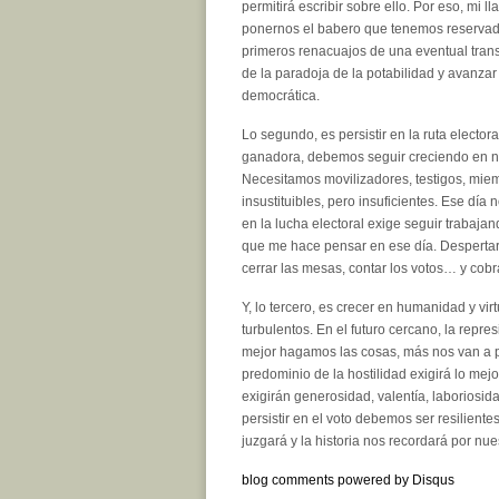
permitirá escribir sobre ello. Por eso, mi
ponernos el babero que tenemos reservado
primeros renacuajos de una eventual trans
de la paradoja de la potabilidad y avanzar
democrática.
Lo segundo, es persistir en la ruta elector
ganadora, debemos seguir creciendo en nu
Necesitamos movilizadores, testigos, miem
insustituibles, pero insuficientes. Ese día
en la lucha electoral exige seguir trabaja
que me hace pensar en ese día. Despertarno
cerrar las mesas, contar los votos… y cob
Y, lo tercero, es crecer en humanidad y vi
turbulentos. En el futuro cercano, la repr
mejor hagamos las cosas, más nos van a per
predominio de la hostilidad exigirá lo mej
exigirán generosidad, valentía, laboriosida
persistir en el voto debemos ser resilient
juzgará y la historia nos recordará por nue
blog comments powered by
Disqus