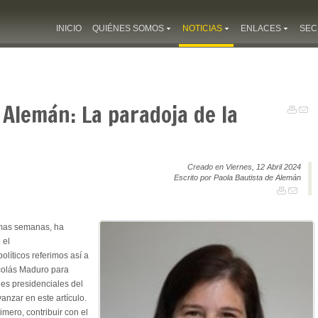
INICIO
QUIÉNES SOMOS
NOTICIAS
ENLACES
SEC
 Alemán: La paradoja de la
Creado en Viernes, 12 Abril 2024
Escrito por Paola Bautista de Alemán
imas semanas, ha
 el
olíticos referimos así a
icolás Maduro para
es presidenciales del
anzar en este artículo.
imero, contribuir con el