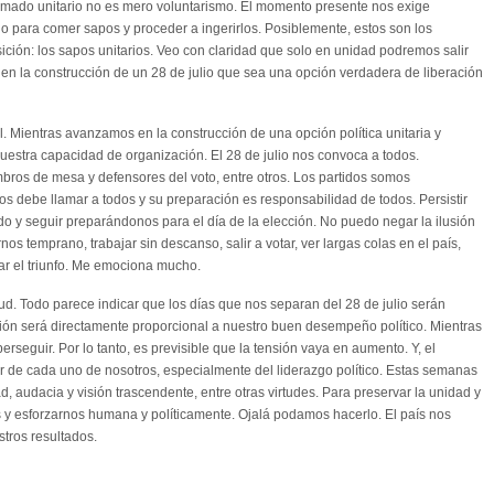
 llamado unitario no es mero voluntarismo. El momento presente nos exige
 para comer sapos y proceder a ingerirlos. Posiblemente, estos son los
ición: los sapos unitarios. Veo con claridad que solo en unidad podremos salir
 en la construcción de un 28 de julio que sea una opción verdadera de liberación
al. Mientras avanzamos en la construcción de una opción política unitaria y
estra capacidad de organización. El 28 de julio nos convoca a todos.
bros de mesa y defensores del voto, entre otros. Los partidos somos
 nos debe llamar a todos y su preparación es responsabilidad de todos. Persistir
ndo y seguir preparándonos para el día de la elección. No puedo negar la ilusión
s temprano, trabajar sin descanso, salir a votar, ver largas colas en el país,
rar el triunfo. Me emociona mucho.
rtud. Todo parece indicar que los días que nos separan del 28 de julio serán
esión será directamente proporcional a nuestro buen desempeño político. Mientras
seguir. Por lo tanto, es previsible que la tensión vaya en aumento. Y, el
or de cada uno de nosotros, especialmente del liderazgo político. Estas semanas
d, audacia y visión trascendente, entre otras virtudes. Para preservar la unidad y
es y esforzarnos humana y políticamente. Ojalá podamos hacerlo. El país nos
stros resultados.