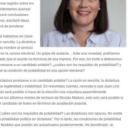
evar registro sobre los
 intentamos avanzar
eceré conclusiones
evo, escribiré ideas
ará de ponderar.
 Si hablamos en clave
er sencilla. La dinámica
su nombre al servicio
nza en la carrera electoral. Un golpe de audacia… toda una novedad, podríamos
rado que el asunto no funciona de esa manera. Por eso, los invito a detenernos
promueve a un candidato potable?, ¿cuáles son los requisitos de potabilidad? y
ene la condición de potabilidad en esa opción electoral?
ctadura promueve a un candidato potable? La razón es sencilla: la dictadura
ue legitimidad y estabilidad. En resumidas cuentas, necesita lo que Juan Linz
solo será posible si hace de la elección una coyuntura aparentemente
dos los altísimos niveles de rechazo de Nicolás Maduro, esto solo será posible si
eor candidato de todos en términos de aceptación popular.
áles son los requisitos de potabilidad? Las dictaduras son opacas. No existe
 potabilidad política en dictadura”. Por lo tanto, las condiciones de potabilidad
 flexibles que podrán ser actualizados posteriormente. He identificado -al