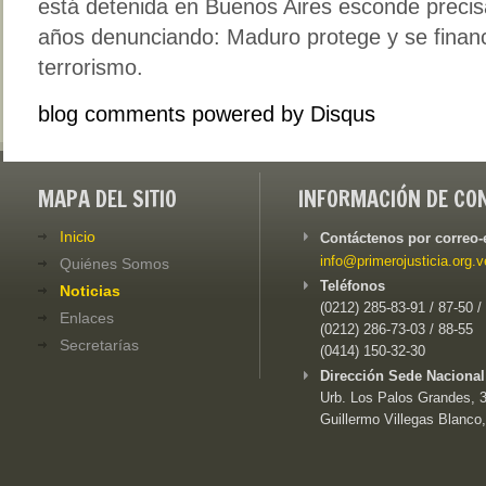
está detenida en Buenos Aires esconde preci
años denunciando: Maduro protege y se financi
terrorismo.
blog comments powered by
Disqus
MAPA DEL SITIO
INFORMACIÓN DE CO
Inicio
Contáctenos por correo-
info@primerojusticia.org.v
Quiénes Somos
Teléfonos
Noticias
(0212) 285-83-91 / 87-50 /
Enlaces
(0212) 286-73-03 / 88-55
Secretarías
(0414) 150-32-30
Dirección Sede Nacional
Urb. Los Palos Grandes, 3e
Guillermo Villegas Blanco,