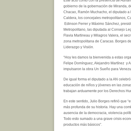
Este acto contó con la presencia de Adrian
gobierno de la gobernación de Miranda, de
Chacao, Ramón Muchacho, el diputado a l
Caldera, los concejales metropolitanos, C
Edinson Ferrer y Máximo Sánchez, presid
Metropolitano, las diputada al Consejo Leg
Flavia Martineau y Milagros Valera, el secr
zona metropolitana de Caracas. Borges des
Liderazgo y Visión.
“Hoy les damos la bienvenida a estas org
Felipe Domínguez, Alejandro Martínez y Al
impulsaron la obra Un Sueño para Venezu
De igual forma el diputado a la AN celebr
educación de niños y jóvenes en las zonas
trabajan arduamente por los Derechos Hum
En este sentido, Julio Borges refirió que 
más profunda de su historia. Hay una combi
ausencia de la democracia, violencia polít
Todo esto sumado a una grave crisis económ
productos más básicos”.