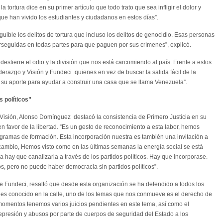
tortura dice en su primer artículo que todo trato que sea infligir el dolor y
 que han vivido los estudiantes y ciudadanos en estos días”.
uible los delitos de tortura que incluso los delitos de genocidio. Esas personas
erseguidas en todas partes para que paguen por sus crímenes”, explicó.
stierre el odio y la división que nos está carcomiendo al país. Frente a estos
azgo y Visión y Fundeci quienes en vez de buscar la salida fácil de la
do su aporte para ayudar a construir una casa que se llama Venezuela”.
 políticos”
y Visión, Alonso Domínguez destacó la consistencia de Primero Justicia en su
 en favor de la libertad. “Es un gesto de reconocimiento a esta labor, hemos
gramas de formación. Esta incorporación nuestra es también una invitación a
cambio, Hemos visto como en las últimas semanas la energía social se está
a hay que canalizarla a través de los partidos políticos. Hay que incorporase.
os, pero no puede haber democracia sin partidos políticos”.
de Fundeci, resaltó que desde esta organización se ha defendido a todos los
o es conocido en la calle, uno de los temas que nos conmueve es el derecho de
 momentos tenemos varios juicios pendientes en este tema, así como el
epresión y abusos por parte de cuerpos de seguridad del Estado a los