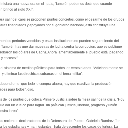
e iniciará una nueva era en el país, “también podemos decir que cuando
brinco al siglo XXI”.
“para salir del caos se proponen puntos concretos, como el desarme de los grupos
res financiados y apoyados por el gobierno nacional, esto constituye una
ienen los períodos vencidos, y estas instituciones no pueden seguir siendo del
s. También hay que dar muestras de lucha contra la corrupción, que se publique
e robaron los dólares de Cadivi. Ahora lamentablemente el pueblo está pagando
 y escasez”.
 el sistema de medios públicos para todos los venezolanos. “Adicionalmente se
y eliminar las directrices cubanas en el tema militar”.
 dependiente, que todo lo compra afuera, hay que reactivar la producción
des para todos”, dijo.
de los puntos que coloca Primero Justicia sobre la mesa salir de la crisis. “Hoy
ue dar un vuelco para lograr un país con justicia, libertad, progreso y unión
stra tarea”.
las recientes declaraciones de la Defensora del Pueblo, Gabriela Ramírez, “en
 a los estudiantes y manifestantes, trata de esconder los casos de tortura. La