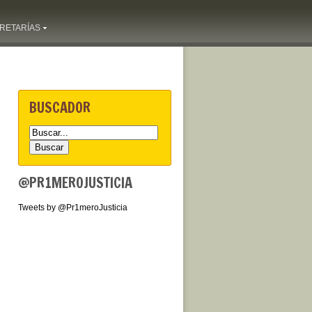
RETARÍAS
BUSCADOR
@PR1MEROJUSTICIA
Tweets by @Pr1meroJusticia