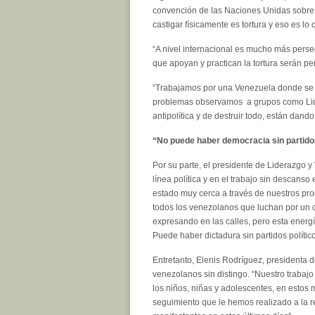
convención de las Naciones Unidas sobre la 
castigar físicamente es tortura y eso es lo
“A nivel internacional es mucho más perseg
que apoyan y practican la tortura serán p
“Trabajamos por una Venezuela donde se de
problemas observamos a grupos como Lider
antipolítica y de destruir todo, están dan
“No puede haber democracia sin partidos
Por su parte, el presidente de Liderazgo 
línea política y en el trabajo sin descanso
estado muy cerca a través de nuestros pro
todos los venezolanos que luchan por un 
expresando en las calles, pero esta energí
Puede haber dictadura sin partidos polític
Entretanto, Elenis Rodríguez, presidenta 
venezolanos sin distingo. “Nuestro trabaj
los niños, niñas y adolescentes, en estos
seguimiento que le hemos realizado a la r