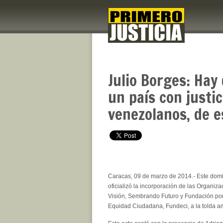
Julio Borges: Hay
un país con justic
venezolanos, de 
Caracas, 09 de marzo de 2014.- Este domi
oficializó la incorporación de las Organiz
Visión, Sembrando Futuro y Fundación por
Equidad Ciudadana, Fundeci, a la tolda am