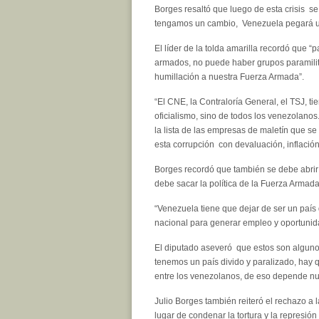
Borges resaltó que luego de esta crisis s
tengamos un cambio, Venezuela pegará un 
El líder de la tolda amarilla recordó que 
armados, no puede haber grupos paramilita
humillación a nuestra Fuerza Armada”.
“El CNE, la Contraloría General, el TSJ, t
oficialismo, sino de todos los venezolano
la lista de las empresas de maletín que s
esta corrupción con devaluación, inflación
Borges recordó que también se debe abrir
debe sacar la política de la Fuerza Armada 
“Venezuela tiene que dejar de ser un país
nacional para generar empleo y oportunida
El diputado aseveró que estos son algunos 
tenemos un país divido y paralizado, hay q
entre los venezolanos, de eso depende nue
Julio Borges también reiteró el rechazo a 
lugar de condenar la tortura y la represión