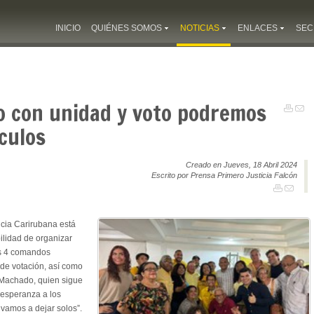
INICIO
QUIÉNES SOMOS
NOTICIAS
ENLACES
SEC
o con unidad y voto podremos
culos
Creado en Jueves, 18 Abril 2024
Escrito por Prensa Primero Justicia Falcón
icia Carirubana está
ilidad de organizar
os 4 comandos
 de votación, así como
 Machado, quien sigue
 esperanza a los
 vamos a dejar solos”.