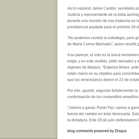
Así lo expresó Jaime Cardón, secretario po
Justicia y representante de la tolda aurin
durante una reunión de esa instancia en la
presidencial pautada para el próximo 28 de
“No podemos revelar la estrategia, pero gr
de María Corina Machado”, quien resultó g
A su parecer, el voto es la única herramie
exige; y en este sentido, pidió sensatez y 
régimen de Maduro. “Estamos firmes ante t
están claros en su objetivo para consolida
que los venezolanos dieron el 22 de octub
Por ello, apuntó, seguirán fortaleciendo l
conformación de los comanditos amarillos 
“¡Vamos a ganar, Punto Fijo; vamos a gan
fuerza del cambio en toda Venezuela. Sol
la dictadura. Este 28 de julio defendamos l
blog comments powered by
Disqus