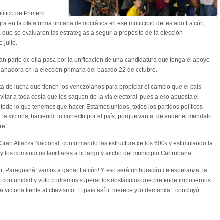
lítico de Primero
egra en la plataforma unitaria democrática en ese municipio del estado Falcón,
 que se evaluaron las estrategias a seguir a propósito de la elección
 julio.
an parte de ella pasa por la unificación de una candidatura que tenga el apoyo
anadora en la elección primaria del pasado 22 de octubre.
nta de lucha que tienen los venezolanos para propiciar el cambio que el país
evitar a toda costa que los saquen de la vía electoral, pues a eso apuesta el
odo lo que tenemos que hacer. Estamos unidos, todos los partidos políticos
r la victoria, haciendo lo correcto por el país, porque van a defender el mandato
re”.
a Gran Alianza Nacional, conformando las estructura de los 600k y estimulando la
y los comanditos familiares a lo largo y ancho del municipio Carirubana.
ar, Paraguaná; vamos a ganar Falcón! Y eso será un huracán de esperanza, la
o con unidad y voto podremos superar los obstáculos que pretende imponernos
a victoria frente al chavismo. El país así lo merece y lo demanda”, concluyó.