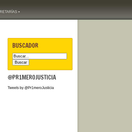
RETARÍAS
BUSCADOR
@PR1MEROJUSTICIA
Tweets by @Pr1meroJusticia