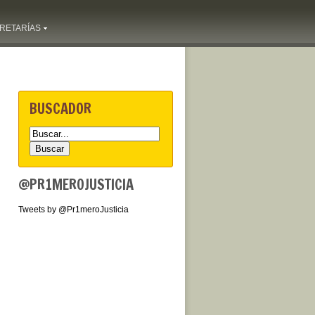
RETARÍAS
BUSCADOR
@PR1MEROJUSTICIA
Tweets by @Pr1meroJusticia