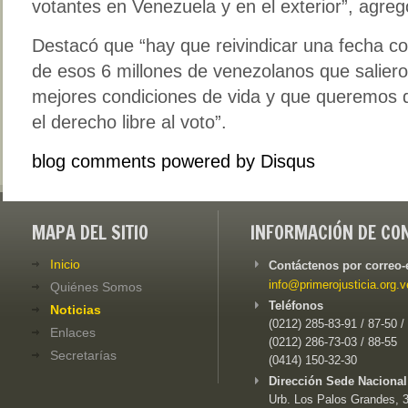
votantes en Venezuela y en el exterior”, agreg
Destacó que “hay que reivindicar una fecha com
de esos 6 millones de venezolanos que saliero
mejores condiciones de vida y que queremos 
el derecho libre al voto”.
blog comments powered by
Disqus
MAPA DEL SITIO
INFORMACIÓN DE CO
Inicio
Contáctenos por correo-
info@primerojusticia.org.v
Quiénes Somos
Teléfonos
Noticias
(0212) 285-83-91 / 87-50 /
Enlaces
(0212) 286-73-03 / 88-55
Secretarías
(0414) 150-32-30
Dirección Sede Nacional
Urb. Los Palos Grandes, 3e