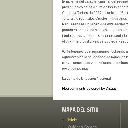
fehaciente del carácter criminal del régim
presión psicológica y a tratos inhumanos 
Contra la Tortura de 1987, el artículo 46.1
Tortura y otros Tratos Crueles, Inhumanos 
Requesens es un rehén que está secuestrad
parlamentaria, no ha sido visto por sus f
frente de sus captores, sin ser presentado 
ello, Primero Justicia no se doblega y seg
6. Reiteramos que seguiremos luchando a t
agradecemos la solidaridad de todos los 
convocamos a los venezolanos a continuar
poco tiempo más.
La Junta de Dirección Nacional
blog comments powered by
Disqus
MAPA DEL SITIO
Inicio
Quiénes Somos