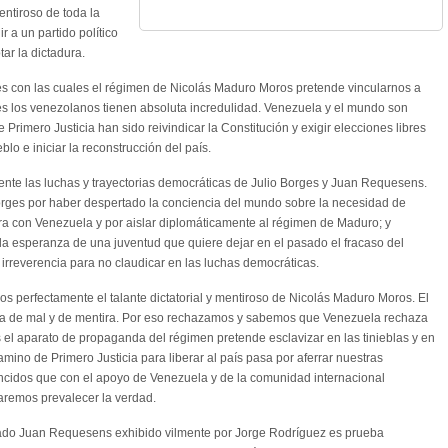
entiroso de toda la
r a un partido político
tar la dictadura.
s con las cuales el régimen de Nicolás Maduro Moros pretende vincularnos a
es los venezolanos tienen absoluta incredulidad. Venezuela y el mundo son
Primero Justicia han sido reivindicar la Constitución y exigir elecciones libres
lo e iniciar la reconstrucción del país.
te las luchas y trayectorias democráticas de Julio Borges y Juan Requesens.
orges por haber despertado la conciencia del mundo sobre la necesidad de
ra con Venezuela y por aislar diplomáticamente al régimen de Maduro; y
 esperanza de una juventud que quiere dejar en el pasado el fracaso del
n irreverencia para no claudicar en las luchas democráticas.
 perfectamente el talante dictatorial y mentiroso de Nicolás Maduro Moros. El
ra de mal y de mentira. Por eso rechazamos y sabemos que Venezuela rechaza
s el aparato de propaganda del régimen pretende esclavizar en las tinieblas y en
amino de Primero Justicia para liberar al país pasa por aferrar nuestras
ncidos que con el apoyo de Venezuela y de la comunidad internacional
aremos prevalecer la verdad.
putado Juan Requesens exhibido vilmente por Jorge Rodríguez es prueba