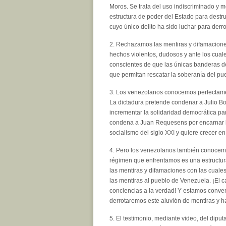
Moros. Se trata del uso indiscriminado y m
estructura de poder del Estado para destrui
cuyo único delito ha sido luchar para derro
2. Rechazamos las mentiras y difamacione
hechos violentos, dudosos y ante los cual
conscientes de que las únicas banderas de 
que permitan rescatar la soberanía del pueb
3. Los venezolanos conocemos perfectamen
La dictadura pretende condenar a Julio B
incrementar la solidaridad democrática pa
condena a Juan Requesens por encarnar la
socialismo del siglo XXI y quiere crecer e
4. Pero los venezolanos también conocemos
régimen que enfrentamos es una estructu
las mentiras y difamaciones con las cuale
las mentiras al pueblo de Venezuela. ¡El c
conciencias a la verdad! Y estamos conve
derrotaremos este aluvión de mentiras y h
5. El testimonio, mediante video, del di