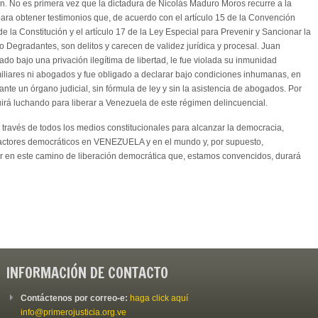
en. No es primera vez que la dictadura de Nicolás Maduro Moros recurre a la
para obtener testimonios que, de acuerdo con el artículo 15 de la Convención
 de la Constitución y el artículo 17 de la Ley Especial para Prevenir y Sancionar la
o Degradantes, son delitos y carecen de validez jurídica y procesal. Juan
o bajo una privación ilegítima de libertad, le fue violada su inmunidad
amiliares ni abogados y fue obligado a declarar bajo condiciones inhumanas, en
ante un órgano judicial, sin fórmula de ley y sin la asistencia de abogados. Por
uirá luchando para liberar a Venezuela de este régimen delincuencial.
ravés de todos los medios constitucionales para alcanzar la democracia,
factores democráticos en VENEZUELA y en el mundo y, por supuesto,
 en este camino de liberación democrática que, estamos convencidos, durará
INFORMACIÓN DE CONTACTO
Contáctenos por correo-e:
haga click aquí
info@primerojusticia.org.ve