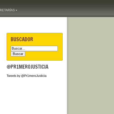
RETARÍAS
BUSCADOR
@PR1MEROJUSTICIA
Tweets by @Pr1meroJusticia