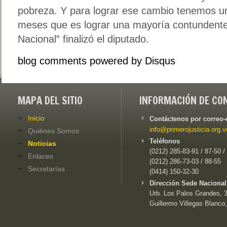
pobreza. Y para lograr ese cambio tenemos u
meses que es lograr una mayoría contundent
Nacional” finalizó el diputado.
blog comments powered by
Disqus
MAPA DEL SITIO
INFORMACIÓN DE CO
Inicio
Contáctenos por correo-
info@primerojusticia.org.v
Quiénes Somos
Teléfonos
Noticias
(0212) 285-83-91 / 87-50 /
Enlaces
(0212) 286-73-03 / 88-55
Secretarías
(0414) 150-32-30
Dirección Sede Nacional
Urb. Los Palos Grandes, 3e
Guillermo Villegas Blanco,