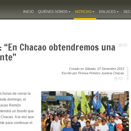
INICIO
QUIÉNES SOMOS
NOTICIAS
ENLACES
SEC
 “En Chacao obtendremos una
ente”
Creado en Sábado, 07 Diciembre 2013
Escrito por Prensa Primero Justicia Chacao
 horas de cerrar la
este domingo, el
 Chacao Ramón
tendrá un triunfo que
 Chacao. A la vez que
nte para continuar el