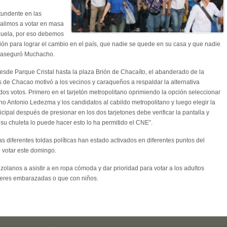
tundente en las
salimos a votar en masa
zuela, por eso debemos
ación para lograr el cambio en el país, que nadie se quede en su casa y que nadie
, aseguró Muchacho.
desde Parque Cristal hasta la plaza Brión de Chacaíto, el abanderado de la
s de Chacao motivó a los vecinos y caraqueños a respaldar la alternativa
os votos. Primero en el tarjetón metropolitano oprimiendo la opción seleccionar
ano Antonio Ledezma y los candidatos al cabildo metropolitano y luego elegir la
cipal después de presionar en los dos tarjetones debe verificar la pantalla y
r su chuleta lo puede hacer esto lo ha permitido el CNE”.
 diferentes toldas políticas han estado activados en diferentes puntos del
 votar este domingo.
anos a asistir a en ropa cómoda y dar prioridad para votar a los adultos
jeres embarazadas o que con niños.