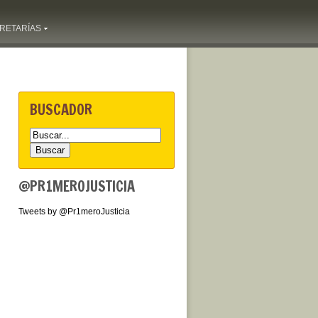
RETARÍAS
BUSCADOR
@PR1MEROJUSTICIA
Tweets by @Pr1meroJusticia