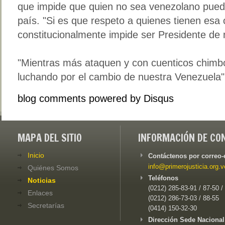
que impide que quien no sea venezolano pueda 
país. "Si es que respeto a quienes tienen esa 
constitucionalmente impide ser Presidente de 
"Mientras más ataquen y con cuenticos chimb
luchando por el cambio de nuestra Venezuela"
blog comments powered by
Disqus
MAPA DEL SITIO
INFORMACIÓN DE CO
Inicio
Contáctenos por correo-
info@primerojusticia.org.v
Quiénes Somos
Teléfonos
Noticias
(0212) 285-83-91 / 87-50 /
Enlaces
(0212) 286-73-03 / 88-55
Secretarías
(0414) 150-32-30
Dirección Sede Nacional