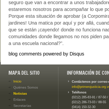
seguro que van a encontrar a unos trabajadores 
estaremos nosotros para acompañar lo que por
Porque esta situación de aprobar (a Corpomira
jardines! Una matica por aquí y por allá, cua
que se están ¡cayendo! donde no funciona na
comunidades donde llegamos no nos piden pa
a una escuela nacional?".
blog comments powered by
Disqus
MAPA DEL SITIO
INFORMACIÓN DE CO
Inicio
Contáctenos por correo-
info@primerojusticia.org.v
Quiénes Somos
Teléfonos
Noticias
(0212) 285-83-91 / 87-50 /
Enlaces
(0212) 286-73-03 / 88-55
Secretarías
(0414) 150-32-30