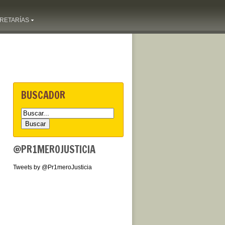
RETARÍAS
BUSCADOR
@PR1MEROJUSTICIA
Tweets by @Pr1meroJusticia