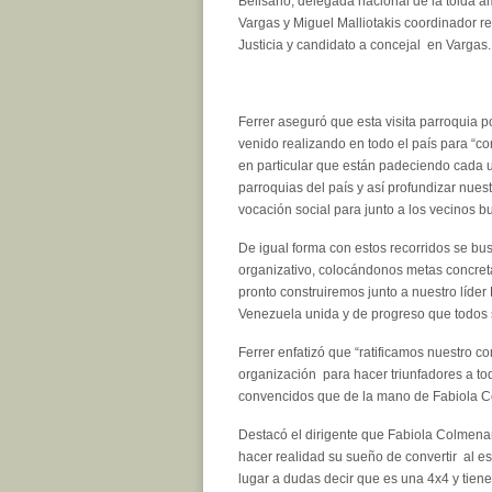
Belisario, delegada nacional de la tolda a
Vargas y Miguel Malliotakis coordinador r
Justicia y candidato a concejal en Vargas.
Ferrer aseguró que esta visita parroquia p
venido realizando en todo el país para “c
en particular que están padeciendo cada 
parroquias del país y así profundizar nues
vocación social para junto a los vecinos b
De igual forma con estos recorridos se bus
organizativo, colocándonos metas concret
pronto construiremos junto a nuestro líder
Venezuela unida y de progreso que todos
Ferrer enfatizó que “ratificamos nuestro c
organización para hacer triunfadores a to
convencidos que de la mano de Fabiola Co
Destacó el dirigente que Fabiola Colmen
hacer realidad su sueño de convertir al e
lugar a dudas decir que es una 4x4 y tiene 