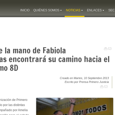
INICIO
QUIÉNES SOMOS
NOTICIAS
ENLACES
SEC
e la mano de Fabiola
as encontrará su camino hacia el
imo 8D
Creado en Martes, 10 Septiembre 2013
Escrito por Prensa Primero Justicia
anización de Primero
o por las distintas
ompañado por Amelia