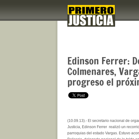
Edinson Ferrer: D
Colmenares, Varg
progreso el próx
(10.09.13).- El secretario nacional de org
Justicia, Edinson Ferrer realizó un recorrid
parroquias del estado Vargas. Estuvo ac