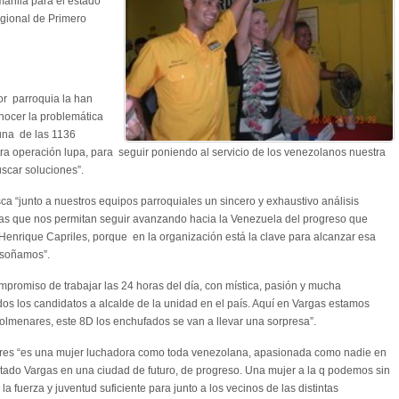
marilla para el estado
egional de Primero
or parroquia la han
onocer la problemática
una de las 1136
tra operación lupa, para seguir poniendo al servicio de los venezolanos nuestra
uscar soluciones”.
ca “junto a nuestros equipos parroquiales un sincero y exhaustivo análisis
as que nos permitan seguir avanzando hacia la Venezuela del progreso que
 Henrique Capriles, porque en la organización está la clave para alcanzar esa
 soñamos”.
ompromiso de trabajar las 24 horas del día, con mística, pasión y mucha
dos los candidatos a alcalde de la unidad en el país. Aquí en Vargas estamos
lmenares, este 8D los enchufados se van a llevar una sorpresa”.
ares “es una mujer luchadora como toda venezolana, apasionada como nadie en
stado Vargas en una ciudad de futuro, de progreso. Una mujer a la q podemos sin
la fuerza y juventud suficiente para junto a los vecinos de las distintas