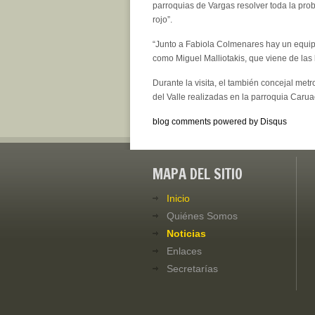
parroquias de Vargas resolver toda la pr
rojo”.
“Junto a Fabiola Colmenares hay un equipo
como Miguel Malliotakis, que viene de las
Durante la visita, el también concejal met
del Valle realizadas en la parroquia Carua
blog comments powered by
Disqus
MAPA DEL SITIO
Inicio
Quiénes Somos
Noticias
Enlaces
Secretarías