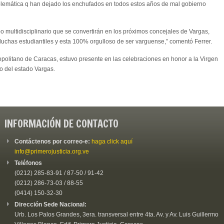
oblemática q han dejado los enchufados en todos estos años de mal gobierno
 multidisciplinario que se convertirán en los próximos concejales de Vargas,
 luchas estudiantiles y esta 100% orgulloso de ser varguense,” comentó Ferrer.
ropolitano de Caracas, estuvo presente en las celebraciones en honor a la Virgen
o del estado Vargas.
INFORMACIÓN DE CONTACTO
Contáctenos por correo-e:
haga click aquí
info@primerojusticia.org.ve
Teléfonos
(0212) 285-83-91 / 87-50 / 91-42
(0212) 286-73-03 / 88-55
(0414) 150-32-30
Dirección Sede Nacional:
Urb. Los Palos Grandes, 3era. transversal entre 4ta. Av. y Av. Luis Guillermo