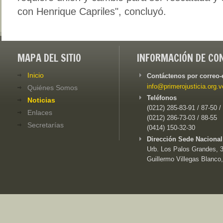
con Henrique Capriles", concluyó.
MAPA DEL SITIO
INFORMACIÓN DE CO
Inicio
Contáctenos por correo-
info@primerojusticia.org.v
Quiénes Somos
Teléfonos
Noticias
(0212) 285-83-91 / 87-50 /
Enlaces
(0212) 286-73-03 / 88-55
Secretarías
(0414) 150-32-30
Dirección Sede Nacional
Urb. Los Palos Grandes, 3e
Guillermo Villegas Blanco,