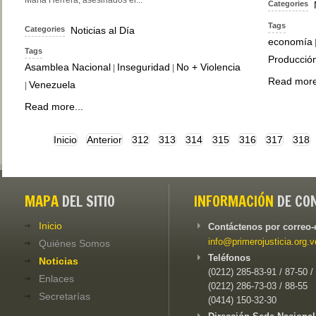
Categories
Tags
Categories
Noticias al Día
economía
Tags
Producción
Asamblea Nacional
Inseguridad
No + Violencia
|
|
Read more
Venezuela
|
Read more...
Inicio
Anterior
312
313
314
315
316
317
318
MAPA
DEL SITIO
INFORMACIÓN
DE CO
Inicio
Contáctenos por correo-
info@primerojusticia.org.v
Quiénes Somos
Teléfonos
Noticias
(0212) 285-83-91 / 87-50 /
Enlaces
(0212) 286-73-03 / 88-55
Secretarías
(0414) 150-32-30