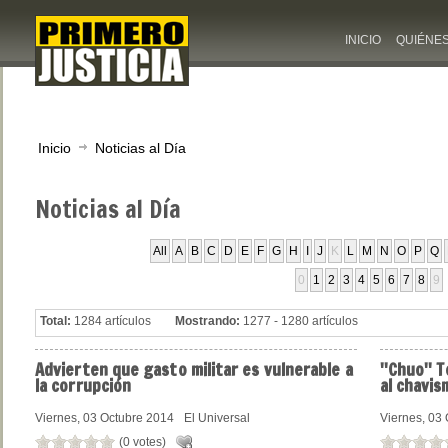
INICIO
QUIÉNE
Inicio
Noticias al Día
Noticias
al Día
All
A
B
C
D
E
F
G
H
I
J
K
L
M
N
O
P
Q
0
1
2
3
4
5
6
7
8
9
Total:
1284 artículos
Mostrando:
1277 - 1280 artículos
Advierten
que gasto militar es vulnerable a
''Chuo''
To
la corrupción
al chavi
Viernes, 03 Octubre 2014
El Universal
Viernes, 03
(0 votes)