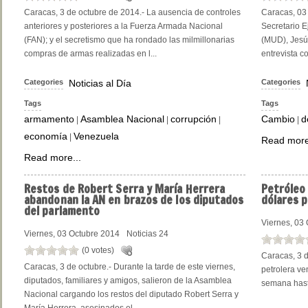
Caracas, 3 de octubre de 2014.- La ausencia de controles
Caracas, 03 
anteriores y posteriores a la Fuerza Armada Nacional
Secretario E
(FAN); y el secretismo que ha rondado las milmillonarias
(MUD), Jesú
compras de armas realizadas en l...
entrevista c
Categories
Noticias al Día
Categories
Tags
Tags
armamento
Asamblea Nacional
corrupción
Cambio
d
|
|
|
|
economía
Venezuela
|
Read more
Read more...
Restos
de Robert Serra y María Herrera
Petróleo
abandonan la AN en brazos de los diputados
dólares p
del parlamento
Viernes, 03
Viernes, 03 Octubre 2014
Noticias 24
(0 votes)
Caracas, 3 d
Caracas, 3 de octubre.- Durante la tarde de este viernes,
petrolera v
diputados, familiares y amigos, salieron de la Asamblea
semana hasta
Nacional cargando los restos del diputado Robert Serra y
María Herrera, asesinados el...