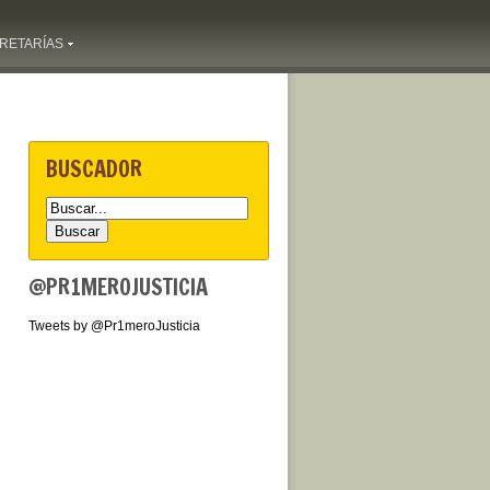
RETARÍAS
BUSCADOR
@PR1MEROJUSTICIA
Tweets by @Pr1meroJusticia