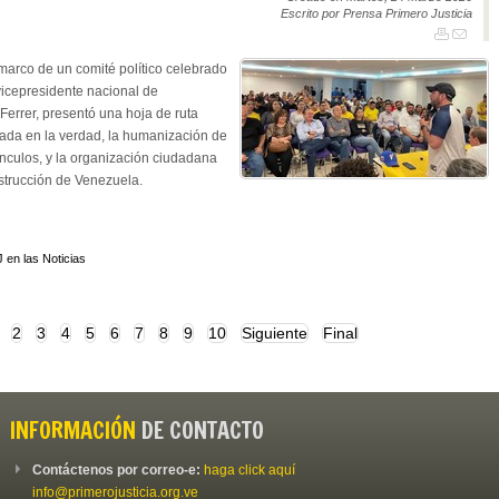
Escrito por Prensa Primero Justicia
 marco de un comité político celebrado
vicepresidente nacional de
Ferrer, presentó una hoja de ruta
sada en la verdad, la humanización de
ínculos, y la organización ciudadana
strucción de Venezuela.
 en las Noticias
2
3
4
5
6
7
8
9
10
Siguiente
Final
INFORMACIÓN
DE CONTACTO
Contáctenos por correo-e:
haga click aquí
info@primerojusticia.org.ve