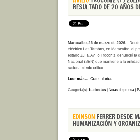
AVILIO
TROCONIZ (PJ ZULIA
RESULTADO DE 20 AÑOS D
Maracaibo, 26 de marzo de 2026.
– Desde
eléctrica Las Tarabas, en Maracaibo, el pr
estado Zulia, Avilio Troconiz, denunció la 
Nacional (SEN) que mantiene a la entidad
racionamiento crítico.
Leer más...
|
Comentarios
Categoría(s):
Nacionales
|
Notas de prensa
|
PJ
EDINSON
FERRER DESDE MA
HUMANIZACIÓN Y ORGANI