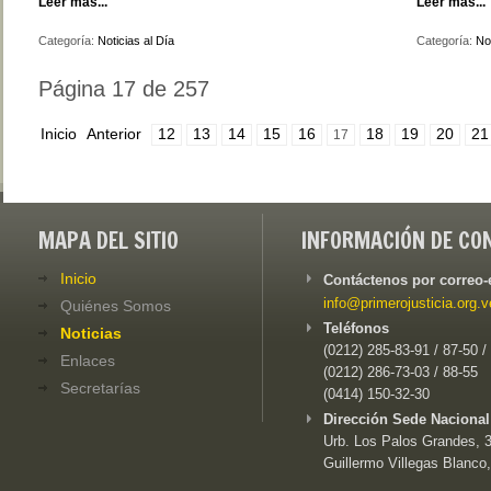
Leer más...
Leer más...
Categoría:
Noticias al Día
Categoría:
Not
Página 17 de 257
Inicio
Anterior
12
13
14
15
16
18
19
20
21
17
MAPA DEL SITIO
INFORMACIÓN DE CO
Inicio
Contáctenos por correo-
info@primerojusticia.org.v
Quiénes Somos
Teléfonos
Noticias
(0212) 285-83-91 / 87-50 /
Enlaces
(0212) 286-73-03 / 88-55
Secretarías
(0414) 150-32-30
Dirección Sede Nacional
Urb. Los Palos Grandes, 3e
Guillermo Villegas Blanco,