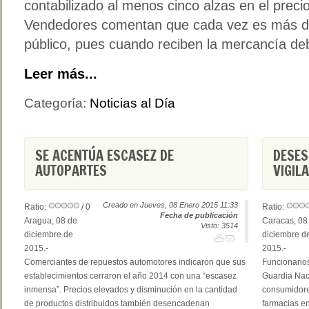
contabilizado al menos cinco alzas en el preci
Vendedores comentan que cada vez es más difí
público, pues cuando reciben la mercancía d
Leer más...
Categoría:
Noticias al Día
SE ACENTÚA ESCASEZ DE
DESES
AUTOPARTES
VIGIL
Creado en Jueves, 08 Enero 2015 11:33
Ratio:
/ 0
Ratio:
Fecha de publicación
Aragua, 08 de
Caracas, 08
Visto: 3514
diciembre de
diciembre d
2015.-
2015.-
Comerciantes de repuestos automotores indicaron que sus
Funcionarios
establecimientos cerraron el año 2014 con una “escasez
Guardia Naci
inmensa”. Precios elevados y disminución en la cantidad
consumidore
de productos distribuidos también desencadenan
farmacias en