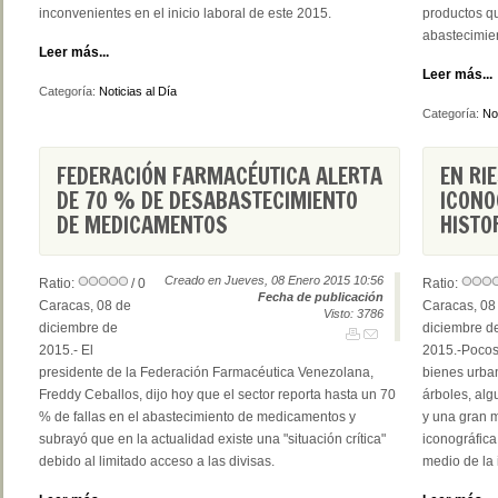
inconvenientes en el inicio laboral de este 2015.
productos q
abastecimie
Leer más...
Leer más...
Categoría:
Noticias al Día
Categoría:
Not
FEDERACIÓN FARMACÉUTICA ALERTA
EN RI
DE 70 % DE DESABASTECIMIENTO
ICONO
DE MEDICAMENTOS
HISTO
Creado en Jueves, 08 Enero 2015 10:56
Ratio:
/ 0
Ratio:
Fecha de publicación
Caracas, 08 de
Caracas, 08
Visto: 3786
diciembre de
diciembre d
2015.- El
2015.-Poco
presidente de la Federación Farmacéutica Venezolana,
bienes urban
Freddy Ceballos, dijo hoy que el sector reporta hasta un 70
árboles, alg
% de fallas en el abastecimiento de medicamentos y
y una gran 
subrayó que en la actualidad existe una "situación crítica"
iconográfica
debido al limitado acceso a las divisas.
medio de la 