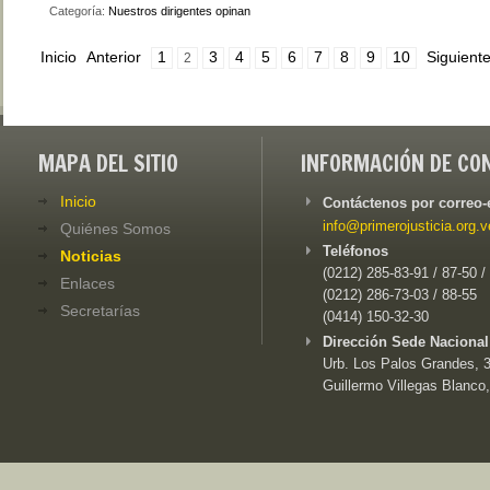
Categoría:
Nuestros dirigentes opinan
Inicio
Anterior
1
3
4
5
6
7
8
9
10
Siguient
2
MAPA DEL SITIO
INFORMACIÓN DE CO
Inicio
Contáctenos por correo-
info@primerojusticia.org.v
Quiénes Somos
Teléfonos
Noticias
(0212) 285-83-91 / 87-50 /
Enlaces
(0212) 286-73-03 / 88-55
Secretarías
(0414) 150-32-30
Dirección Sede Nacional
Urb. Los Palos Grandes, 3e
Guillermo Villegas Blanco,