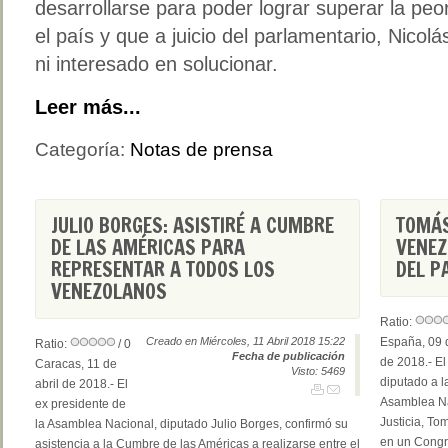
desarrollarse para poder lograr superar la peor
el país y que a juicio del parlamentario, Nico
ni interesado en solucionar.
Leer más...
Categoría:
Notas de prensa
JULIO BORGES: ASISTIRÉ A CUMBRE
TOMÁS
DE LAS AMÉRICAS PARA
VENEZ
REPRESENTAR A TODOS LOS
DEL P
VENEZOLANOS
Ratio:
Creado en Miércoles, 11 Abril 2018 15:22
España, 09 d
Ratio:
/ 0
Fecha de publicación
de 2018.- El
Caracas, 11 de
Visto: 5469
diputado a l
abril de 2018.- El
Asamblea Na
ex presidente de
Justicia, To
la Asamblea Nacional, diputado Julio Borges, confirmó su
en un Congre
asistencia a la Cumbre de las Américas a realizarse entre el