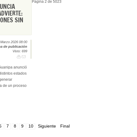
Página 2 de 5023
NUNCIA
DVIERTE:
IONES SIN
 Marzo 2026 08:00
a de publicación
Visto: 699
 Guanipa anunció
distintos estados
 generar
ia de un proceso
6
7
8
9
10
Siguiente
Final