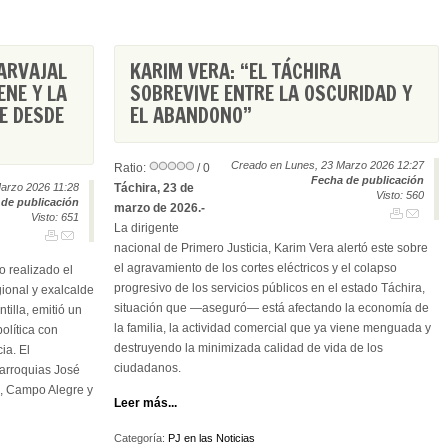
ARVAJAL
KARIM VERA: “EL TÁCHIRA
ENE Y LA
SOBREVIVE ENTRE LA OSCURIDAD Y
E DESDE
EL ABANDONO”
Creado en Lunes, 23 Marzo 2026 12:27
Ratio:
/ 0
Fecha de publicación
Marzo 2026 11:28
Táchira, 23 de
Visto: 560
de publicación
marzo de 2026.-
Visto: 651
La dirigente
nacional de Primero Justicia, Karim Vera alertó este sobre
el agravamiento de los cortes eléctricos y el colapso
o realizado el
progresivo de los servicios públicos en el estado Táchira,
gional y exalcalde
situación que —aseguró— está afectando la economía de
tilla, emitió un
la familia, la actividad comercial que ya viene menguada y
olítica con
destruyendo la minimizada calidad de vida de los
ia. El
ciudadanos.
parroquias José
o, Campo Alegre y
Leer más...
Categoría:
PJ en las Noticias