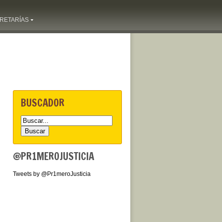
RETARÍAS
BUSCADOR
@PR1MEROJUSTICIA
Tweets by @Pr1meroJusticia