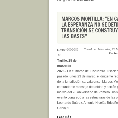
Categoría:
PJ en las Noticias
MARCOS MONTILLA: "EN C
LA ESPERANZA NO SE DETI
TRANSICIÓN SE CONSTRUY
LAS BASES"
Creado en Miércoles, 25 
Ratio:
Fecha 
/ 0
Trujillo, 25 de
marzo de
2026.-
En el marco del Encuentro Justicier
pasado lunes 23 de marzo, el dirigente re
de la jurisdicción carvajalense, Marcos Mon
contundente mensaje de unidad y acción p
motivo del 26 aniversario de Primero Justic
evento congregó a las estructuras de las 
Leonardo Suárez, Antonio Nicolás Briceñ
Carvajal.
Leer más...