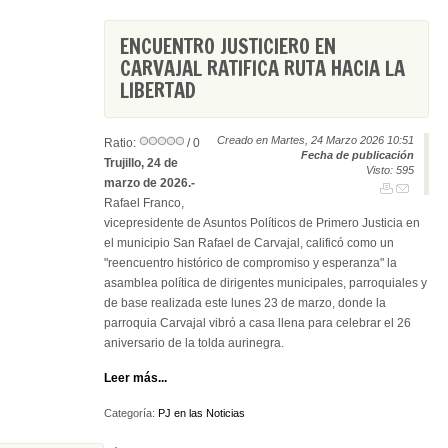
ENCUENTRO JUSTICIERO EN
CARVAJAL RATIFICA RUTA HACIA LA
LIBERTAD
Creado en Martes, 24 Marzo 2026 10:51
Ratio:
/ 0
Fecha de publicación
Trujillo, 24 de
Visto: 595
marzo de 2026.-
Rafael Franco,
vicepresidente de Asuntos Políticos de Primero Justicia en
el municipio San Rafael de Carvajal, calificó como un
"reencuentro histórico de compromiso y esperanza" la
asamblea política de dirigentes municipales, parroquiales y
de base realizada este lunes 23 de marzo, donde la
parroquia Carvajal vibró a casa llena para celebrar el 26
aniversario de la tolda aurinegra.
Leer más...
Categoría:
PJ en las Noticias