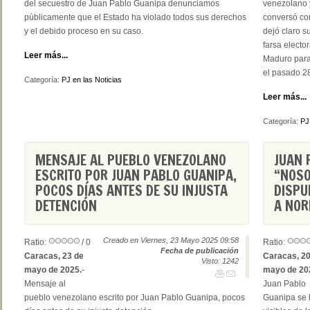
del secuestro de Juan Pablo Guanipa denunciamos
venezolano 
públicamente que el Estado ha violado todos sus derechos
conversó co
y el debido proceso en su caso.
dejó claro s
farsa electo
Leer más...
Maduro para,
el pasado 28
Categoría:
PJ en las Noticias
Leer más...
Categoría:
PJ
MENSAJE AL PUEBLO VENEZOLANO
JUAN 
ESCRITO POR JUAN PABLO GUANIPA,
“NOSO
POCOS DÍAS ANTES DE SU INJUSTA
DISPU
DETENCIÓN
A NOR
Creado en Viernes, 23 Mayo 2025 09:58
Ratio:
/ 0
Ratio:
Fecha de publicación
Caracas, 23 de
Caracas, 20
Visto: 1242
mayo de 2025.
-
mayo de 20
Mensaje al
Juan Pablo
pueblo venezolano escrito por Juan Pablo Guanipa, pocos
Guanipa se h