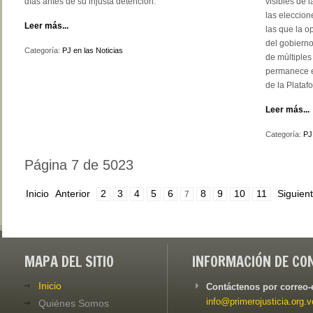
días antes de su injusta detención.
visibles de 
las eleccion
Leer más...
las que la o
del gobierno
Categoría:
PJ en las Noticias
de múltiples
permanece en
de la Plataf
Leer más...
Categoría:
PJ
Página 7 de 5023
Inicio
Anterior
2
3
4
5
6
8
9
10
11
Siguien
7
MAPA DEL SITIO
INFORMACIÓN DE CO
Inicio
Contáctenos por correo-
info@primerojusticia.org.v
Quiénes Somos