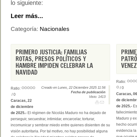
lo siguiente:
Leer más...
Categoría:
Nacionales
PRIMERO JUSTICIA: FAMILIAS
PRIME
ROTAS, PRESOS POLÍTICOS Y
PATRÓ
HAMBRE IMPIDEN CELEBRAR LA
VENEZ
NAVIDAD
Ratio:
Creado en Lunes, 22 Diciembre 2025 11:56
/ 0
Ratio:
Fecha de publicación
Caracas, 0
/ 0
Visto: 1413
de diciembr
Caracas, 22
de 2025.-
Es
de diciembre
fallecimient
de 2025.-
El régimen de Nicolás Maduro no ha dejado de
Maduro y ex
perseguir, secuestrar, intimidar, encarcelar, torturar,
hecho ocurri
incomunicar y sembrar miedo entre quienes disienten de su
evidencia la
visión autoritaria. Por tal motivo, no hay posibilidad alguna
que ocurre e