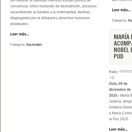
de celebrar la Navidad mientras existan presos de
conciencia, niños muriendo de desnutrición, ancianos
Leer más...
sucumbiendo al hambre y la enfermedad, familias
disgregadas por la diáspora y derechos humanos
Categoría:
Na
pisoteados.
Leer más...
MARÍA 
ACOMPA
Categoría:
Nacionales
NOBEL 
PUD
Ratio:
/ 0
Oslo, 09 de
diciembre de
2025.-
María B
Justicia, diri
Unitaria Demo
a María Corin
la Paz 2025.
Leer más...