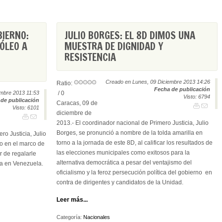
BIERNO:
JULIO BORGES: EL 8D DIMOS UNA
ÓLEO A
MUESTRA DE DIGNIDAD Y
RESISTENCIA
Creado en Lunes, 09 Diciembre 2013 14:26
Ratio:
Fecha de publicación
mbre 2013 11:53
/ 0
Visto: 6794
de publicación
Caracas, 09 de
Visto: 6101
diciembre de
2013.- El coordinador nacional de Primero Justicia, Julio
Borges, se pronunció a nombre de la tolda amarilla en
ro Justicia, Julio
torno a la jornada de este 8D, al calificar los resultados de
o en el marco de
las elecciones municipales como exitosos para la
r de regalarle
alternativa democrática a pesar del ventajismo del
na en Venezuela.
oficialismo y la feroz persecución política del gobierno en
contra de dirigentes y candidatos de la Unidad.
Leer más...
Categoría:
Nacionales