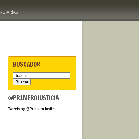
RETARÍAS
BUSCADOR
@PR1MEROJUSTICIA
Tweets by @Pr1meroJusticia