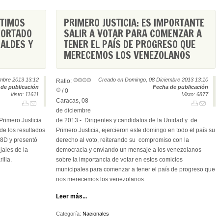
NTIMOS
PRIMERO JUSTICIA: ES IMPORTANTE
PORTADO
SALIR A VOTAR PARA COMENZAR A
ALDES Y
TENER EL PAÍS DE PROGRESO QUE
MERECEMOS LOS VENEZOLANOS
embre 2013 13:12
Creado en Domingo, 08 Diciembre 2013 13:10
Ratio:
de publicación
Fecha de publicación
/ 0
Visto: 11611
Visto: 6877
Caracas, 08
de diciembre
Primero Justicia
de 2013.- Dirigentes y candidatos de la Unidad y de
 de los resultados
Primero Justicia, ejercieron este domingo en todo el país su
 8D y presentó
derecho al voto, reiterando su compromiso con la
jales de la
democracia y enviando un mensaje a los venezolanos
illa.
sobre la importancia de votar en estos comicios
municipales para comenzar a tener el país de progreso que
nos merecemos los venezolanos.
Leer más...
Categoría:
Nacionales