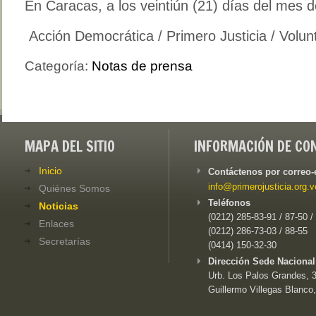
En Caracas, a los veintiún (21) días del mes 
Acción Democrática / Primero Justicia / Volun
Categoría:
Notas de prensa
MAPA DEL SITIO
INFORMACIÓN DE CO
Inicio
Contáctenos por correo-
info@primerojusticia.org.v
Quiénes Somos
Teléfonos
Noticias
(0212) 285-83-91 / 87-50 /
Enlaces
(0212) 286-73-03 / 88-55
Secretarías
(0414) 150-32-30
Dirección Sede Nacional
Urb. Los Palos Grandes, 3e
Guillermo Villegas Blanco,