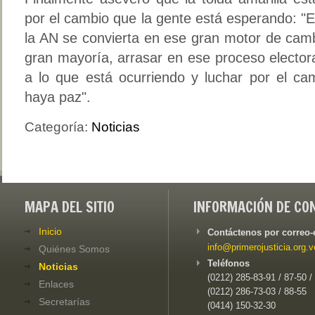
por el cambio que la gente está esperando: 
la AN se convierta en ese gran motor de ca
gran mayoría, arrasar en ese proceso electoral
a lo que está ocurriendo y luchar por el c
haya paz".
Categoría:
Noticias
MAPA DEL SITIO
INFORMACIÓN DE CO
Inicio
Contáctenos por correo-
info@primerojusticia.org.v
Quiénes Somos
Teléfonos
Noticias
(0212) 285-83-91 / 87-50 /
Enlaces
(0212) 286-73-03 / 88-55
Secretarías
(0414) 150-32-30