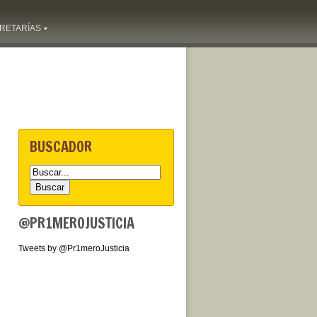
RETARÍAS
BUSCADOR
@PR1MEROJUSTICIA
Tweets by @Pr1meroJusticia