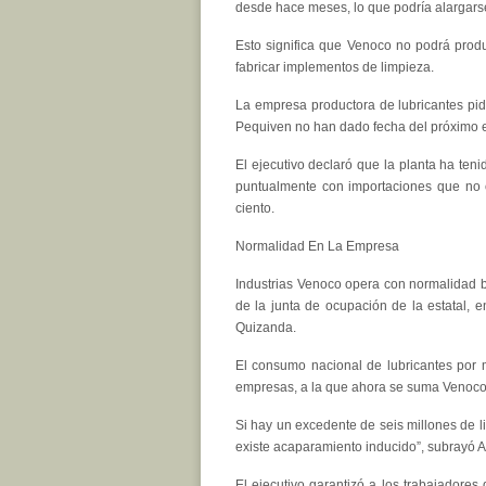
desde hace meses, lo que podría alargars
Esto significa que Venoco no podrá produc
fabricar implementos de limpieza.
La empresa productora de lubricantes pidió
Pequiven no han dado fecha del próximo
El ejecutivo declaró que la planta ha te
puntualmente con importaciones que no 
ciento.
Normalidad En La Empresa
Industrias Venoco opera con normalidad 
de la junta de ocupación de la estatal, e
Quizanda.
El consumo nacional de lubricantes por m
empresas, a la que ahora se suma Venoco,
Si hay un excedente de seis millones de l
existe acaparamiento inducido”, subrayó A
El ejecutivo garantizó a los trabajadores