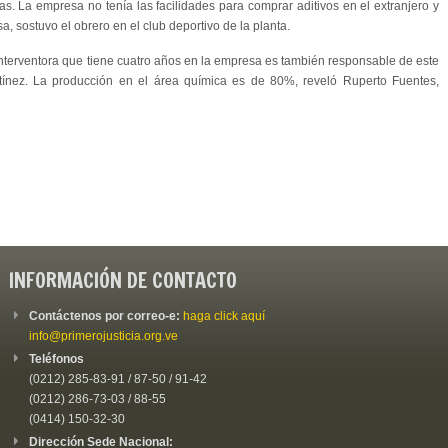
as. La empresa no tenía las facilidades para comprar aditivos en el extranjero y
a, sostuvo el obrero en el club deportivo de la planta.
 interventora que tiene cuatro años en la empresa es también responsable de este
artínez. La producción en el área química es de 80%, reveló Ruperto Fuentes,
INFORMACIÓN DE CONTACTO
Contáctenos por correo-e:
haga click aquí
info@primerojusticia.org.ve
Teléfonos
(0212) 285-83-91 / 87-50 / 91-42
(0212) 286-73-03 / 88-55
(0414) 150-32-30
Dirección Sede Nacional: