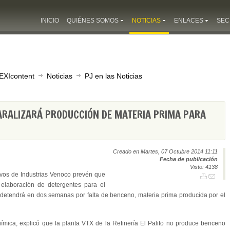
INICIO
QUIÉNES SOMOS
NOTICIAS
ENLACES
SEC
EXIcontent
Noticias
PJ en las Noticias
ARALIZARÁ PRODUCCIÓN DE MATERIA PRIMA PARA
Creado en Martes, 07 Octubre 2014 11:11
Fecha de publicación
Visto: 4138
ivos de Industrias Venoco prevén que
 elaboración de detergentes para el
e detendrá en dos semanas por falta de benceno, materia prima producida por el
ímica, explicó que la planta VTX de la Refinería El Palito no produce benceno