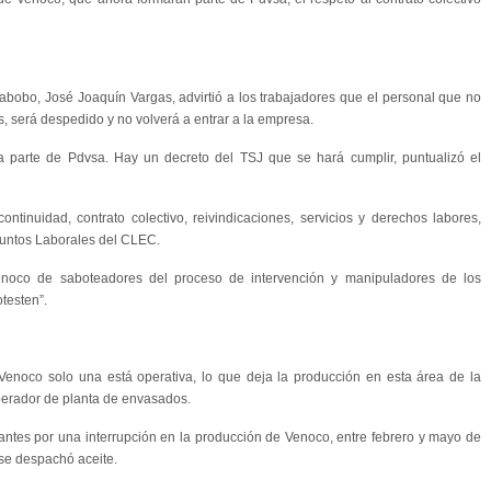
abobo, José Joaquín Vargas, advirtió a los trabajadores que el personal que no
, será despedido y no volverá a entrar a la empresa.
 parte de Pdvsa. Hay un decreto del TSJ que se hará cumplir, puntualizó el
ntinuidad, contrato colectivo, reivindicaciones, servicios y derechos labores,
Asuntos Laborales del CLEC.
Venoco de saboteadores del proceso de intervención y manipuladores de los
testen”.
enoco solo una está operativa, lo que deja la producción en esta área de la
perador de planta de envasados.
icantes por una interrupción en la producción de Venoco, entre febrero y mayo de
 se despachó aceite.