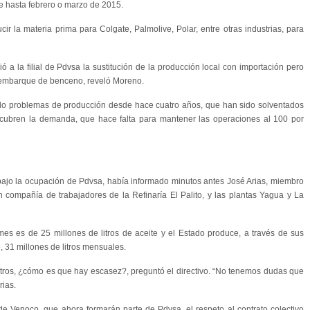
e hasta febrero o marzo de 2015.
ir la materia prima para Colgate, Palmolive, Polar, entre otras industrias, para
 a la filial de Pdvsa la sustitución de la producción local con importación pero
 embarque de benceno, reveló Moreno.
nido problemas de producción desde hace cuatro años, que han sido solventados
cubren la demanda, que hace falta para mantener las operaciones al 100 por
bajo la ocupación de Pdvsa, había informado minutos antes José Arias, miembro
n compañía de trabajadores de la Refinaría El Palito, y las plantas Yagua y La
es es de 25 millones de litros de aceite y el Estado produce, a través de sus
 31 millones de litros mensuales.
itros, ¿cómo es que hay escasez?, preguntó el directivo. “No tenemos dudas que
rias.
 de Venoco, que ahora formarán parte de Pdvsa, el respeto al contrato colectivo