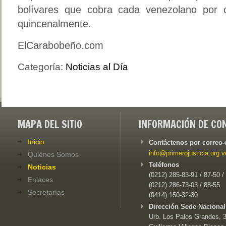
bolívares que cobra cada venezolano por 
quincenalmente.
ElCarabobeño.com
Categoría:
Noticias al Día
MAPA DEL SITIO
INFORMACIÓN DE CO
Inicio
Contáctenos por correo-
info@primerojusticia.org.v
Quiénes Somos
Teléfonos
Noticias
(0212) 285-83-91 / 87-50 /
Enlaces
(0212) 286-73-03 / 88-55
Secretarías
(0414) 150-32-30
Dirección Sede Nacional
Urb. Los Palos Grandes, 3e