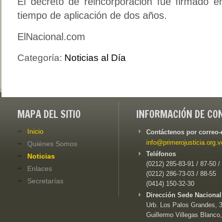
El decreto de reincorporación fue firmado 
tiempo de aplicación de dos años.
ElNacional.com
Categoría:
Noticias al Día
MAPA DEL SITIO
INFORMACIÓN DE CO
Inicio
Contáctenos por correo-
info@primerojusticia.org.v
Quiénes Somos
Teléfonos
Noticias
(0212) 285-83-91 / 87-50 /
Enlaces
(0212) 286-73-03 / 88-55
Secretarías
(0414) 150-32-30
Dirección Sede Nacional
Urb. Los Palos Grandes, 3e
Guillermo Villegas Blanco,