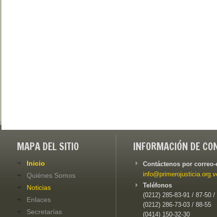
MAPA DEL SITIO
INFORMACIÓN DE CO
Inicio
Contáctenos por correo-
info@primerojusticia.org.v
Quiénes Somos
Teléfonos
Noticias
(0212) 285-83-91 / 87-50 /
Enlaces
(0212) 286-73-03 / 88-55
Secretarías
(0414) 150-32-30