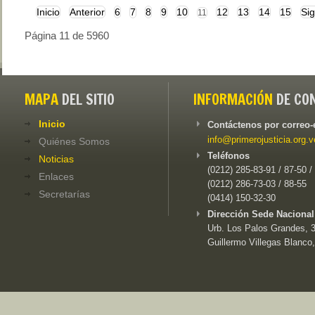
Inicio
Anterior
6
7
8
9
10
12
13
14
15
Sig
11
Página 11 de 5960
MAPA
DEL SITIO
INFORMACIÓN
DE CO
Inicio
Contáctenos por correo-
info@primerojusticia.org.v
Quiénes Somos
Teléfonos
Noticias
(0212) 285-83-91 / 87-50 /
Enlaces
(0212) 286-73-03 / 88-55
Secretarías
(0414) 150-32-30
Dirección Sede Nacional
Urb. Los Palos Grandes, 3e
Guillermo Villegas Blanco,