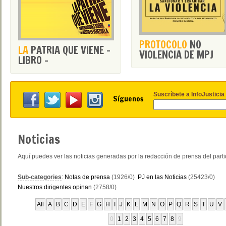
PROTOCOLO
NO
LA
PATRIA QUE VIENE -
VIOLENCIA DE MPJ
LIBRO -
Suscríbete a InfoJusticia
Síguenos
Noticias
Aquí puedes ver las noticias generadas por la redacción de prensa del part
Sub-categories
:
Notas de prensa
(1926/0)
PJ en las Noticias
(25423/0)
Nuestros dirigentes opinan
(2758/0)
All
A
B
C
D
E
F
G
H
I
J
K
L
M
N
O
P
Q
R
S
T
U
V
0
1
2
3
4
5
6
7
8
9