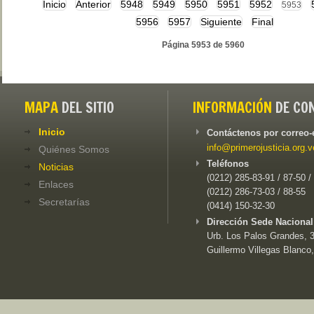
Inicio
Anterior
5948
5949
5950
5951
5952
5953
5956
5957
Siguiente
Final
Página 5953 de 5960
MAPA
DEL SITIO
INFORMACIÓN
DE CO
Inicio
Contáctenos por correo-
info@primerojusticia.org.v
Quiénes Somos
Teléfonos
Noticias
(0212) 285-83-91 / 87-50 /
Enlaces
(0212) 286-73-03 / 88-55
Secretarías
(0414) 150-32-30
Dirección Sede Nacional
Urb. Los Palos Grandes, 3e
Guillermo Villegas Blanco,