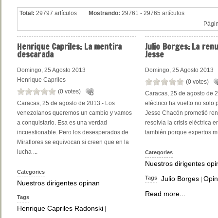
Total:
29797 artículos
Mostrando:
29761 - 29765 artículos
Pági
Henrique
Capriles: La mentira
Julio
Borges: La renu
descarada
Jesse
Domingo, 25 Agosto 2013
Domingo, 25 Agosto 2013
Henrique Capriles
(0 votes)
(0 votes)
Caracas, 25 de agosto de 2
Caracas, 25 de agosto de 2013.- Los
eléctrico ha vuelto no solo 
venezolanos queremos un cambio y vamos
Jesse Chacón prometió renu
a conquistarlo. Esa es una verdad
resolvía la crisis eléctrica 
incuestionable. Pero los desesperados de
también porque expertos mu
Miraflores se equivocan si creen que en la
lucha ...
Categories
Nuestros dirigentes op
Categories
Tags
Julio Borges
Opin
|
Nuestros dirigentes opinan
Read more...
Tags
Henrique Capriles Radonski
|