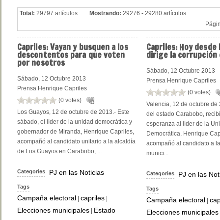
Total:
29797 artículos
Mostrando:
29276 - 29280 artículos
Pági
Capriles:
Vayan y busquen a los
Capriles:
Hoy desde M
descontentos para que voten
dirige la corrupción 
por nosotros
Sábado, 12 Octubre 2013
Sábado, 12 Octubre 2013
Prensa Henrique Capriles
Prensa Henrique Capriles
(0 votes)
(0 votes)
Valencia, 12 de octubre de 
Los Guayos, 12 de octubre de 2013.- Este
del estado Carabobo, recibi
sábado, el líder de la unidad democrática y
esperanza al líder de la Un
gobernador de Miranda, Henrique Capriles,
Democrática, Henrique Capr
acompañó al candidato unitario a la alcaldía
acompañó al candidato a la
de Los Guayos en Carabobo, ...
munici...
Categories
PJ en las Noticias
Categories
PJ en las Not
Tags
Tags
Campaña electoral
capriles
|
|
Campaña electoral
cap
|
Elecciones municipales
Estado
|
Elecciones municipales