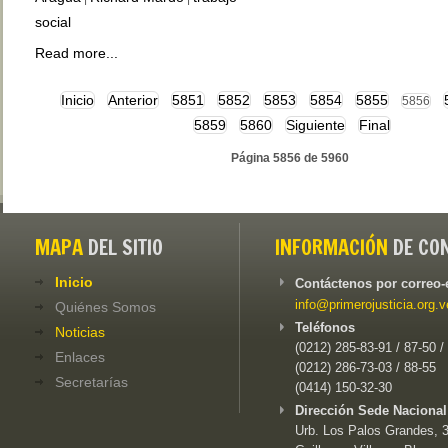
social
Read more...
Inicio
Anterior
5851
5852
5853
5854
5855
5856
5859
5860
Siguiente
Final
Página 5856 de 5960
MAPA
DEL SITIO
INFORMACIÓN
DE CO
Inicio
Contáctenos por correo-
info@primerojusticia.org.v
Quiénes Somos
Teléfonos
Noticias
(0212) 285-83-91 / 87-50 /
Enlaces
(0212) 286-73-03 / 88-55
Secretarías
(0414) 150-32-30
Dirección Sede Nacional
Urb. Los Palos Grandes, 3e