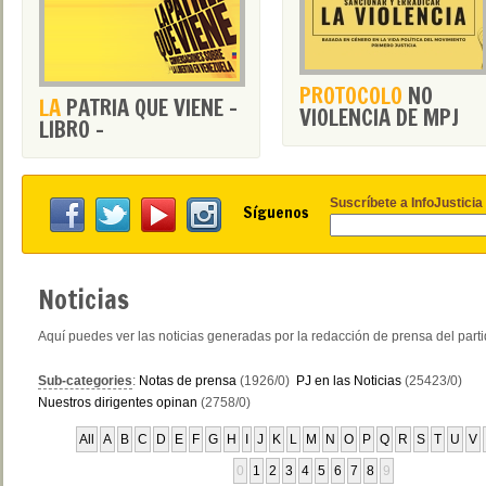
PROTOCOLO
NO
LA
PATRIA QUE VIENE -
VIOLENCIA DE MPJ
LIBRO -
Suscríbete a InfoJusticia
Síguenos
Noticias
Aquí puedes ver las noticias generadas por la redacción de prensa del part
Sub-categories
:
Notas de prensa
(1926/0)
PJ en las Noticias
(25423/0)
Nuestros dirigentes opinan
(2758/0)
All
A
B
C
D
E
F
G
H
I
J
K
L
M
N
O
P
Q
R
S
T
U
V
0
1
2
3
4
5
6
7
8
9