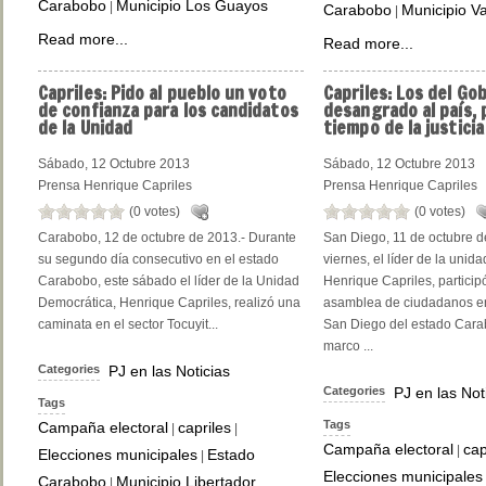
Carabobo
Municipio Los Guayos
|
Carabobo
Municipio V
|
Read more...
Read more...
Capriles:
Pido al pueblo un voto
Capriles:
Los del Gob
de confianza para los candidatos
desangrado al país, 
de la Unidad
tiempo de la justicia
Sábado, 12 Octubre 2013
Sábado, 12 Octubre 2013
Prensa Henrique Capriles
Prensa Henrique Capriles
(0 votes)
(0 votes)
Carabobo, 12 de octubre de 2013.- Durante
San Diego, 11 de octubre d
su segundo día consecutivo en el estado
viernes, el líder de la unid
Carabobo, este sábado el líder de la Unidad
Henrique Capriles, particip
Democrática, Henrique Capriles, realizó una
asamblea de ciudadanos en
caminata en el sector Tocuyit...
San Diego del estado Cara
marco ...
Categories
PJ en las Noticias
Categories
PJ en las Not
Tags
Tags
Campaña electoral
capriles
|
|
Campaña electoral
cap
|
Elecciones municipales
Estado
|
Elecciones municipales
Carabobo
Municipio Libertador
|