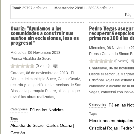
Total:
29797 artículos
Mostrando:
28981 - 28985 artículos
Pági
Ocariz:
"Ayudamos a las
Pedro
Vegas asegur
comunidades a construir sus
recuperará espacios
sueños sin exclusiones, ¡eso es
primeros 100 días d
progreso!"
Miércoles, 06 Noviembre 2
Miércoles, 06 Noviembre 2013
Prensa Comando Simón Bo
Prensa Alcaldía de Sucre
(0 votes)
(0 votes)
Charallave, 06 de noviembr
Caracas, 06 de noviembre de 2013.- El
Desde el sector La Magdal
Alcalde del municipio Sucre, Carlos Ocariz,
Cristóbal Rojas del estado 
recorrió y compartió con los vecinos de San
candidato a alcalde de la 
Blas, en la parroquia Petare, al tiempo que
Vegas, conversó con los vec
revisó las obras realizadas, ...
Categories
PJ en las Not
Categories
PJ en las Noticias
Tags
Tags
Elecciones municipales
Alcaldía de Sucre
Carlos Ocariz
|
|
Cristóbal Rojas
Pedro 
|
Gestión