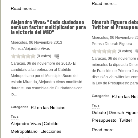
Read more...
Read more...
Alejandro
Vivas: "Cada ciudadano
Dinorah
Figuera deba
será un factor multiplicador para
Twitter el Presupue
la victoria del #8D"
Miércoles, 06 Noviembre 2
Miércoles, 06 Noviembre 2013
Prensa Dinorah Figuera
Prensa Alejandro Vivas
(0 votes)
(0 votes)
Caracas, 06 de noviembre 
Caracas, 06 de noviembre de 2013.- El
miércoles la diputada Dinor
candidato a la reelección al Cabildo
de Fracción de Primero Jus
Metropolitano por el Municipio Sucre del
discusión vía twitter las co
estado Miranda, Alejandro Vivas manifestó
la Ley de Presupuesto para 
durante una Asamblea de Ciudadanos con
lo...
Categories
PJ en las Not
Tags
Categories
PJ en las Noticias
Debate
Dinorah Figue
|
Tags
Presupuesto
Twitter
|
Alejandro Vivas
Cabildo
|
Read more...
Metropolitano
Elecciones
|