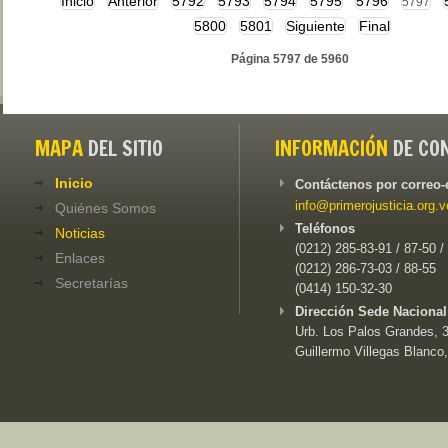
Inicio
Anterior
5792
5793
5794
5795
5796
5797
5800
5801
Siguiente
Final
Página 5797 de 5960
MAPA
DEL SITIO
INFORMACIÓN
DE CO
Inicio
Contáctenos por correo-
info@primerojusticia.org.v
Quiénes Somos
Teléfonos
Noticias
(0212) 285-83-91 / 87-50 /
Enlaces
(0212) 286-73-03 / 88-55
Secretarías
(0414) 150-32-30
Dirección Sede Nacional
Urb. Los Palos Grandes, 3e
Guillermo Villegas Blanco,