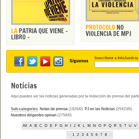
PROTOCOLO
NO
LA
PATRIA QUE VIENE -
VIOLENCIA DE MPJ
LIBRO -
Suscríbete a InfoJusticia
Síguenos
Noticias
Aquí puedes ver las noticias generadas por la redacción de prensa del part
Sub-categories
:
Notas de prensa
(1926/0)
PJ en las Noticias
(25423/0)
Nuestros dirigentes opinan
(2758/0)
All
A
B
C
D
E
F
G
H
I
J
K
L
M
N
O
P
Q
R
S
T
U
V
0
1
2
3
4
5
6
7
8
9